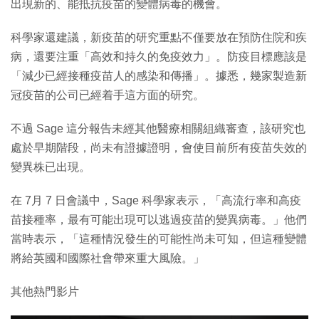
出現新的、能抵抗疫苗的變體病毒的機會。
科學家還建議，新疫苗的研究重點不僅要放在預防住院和疾
病，還要注重「高效和持久的免疫效力」。防疫目標應該是
「減少已經接種疫苗人的感染和傳播」。據悉，幾家製造新
冠疫苗的公司已經着手這方面的研究。
不過 Sage 這分報告未經其他醫療相關組織審查，該研究也
處於早期階段，尚未有證據證明，會使目前所有疫苗失效的
變異株已出現。
在 7月 7 日會議中，Sage 科學家表示，「高流行率和高疫
苗接種率，最有可能出現可以逃過疫苗的變異病毒。」他們
當時表示，「這種情況發生的可能性尚未可知，但這種變體
將給英國和國際社會帶來重大風險。」
其他熱門影片
T