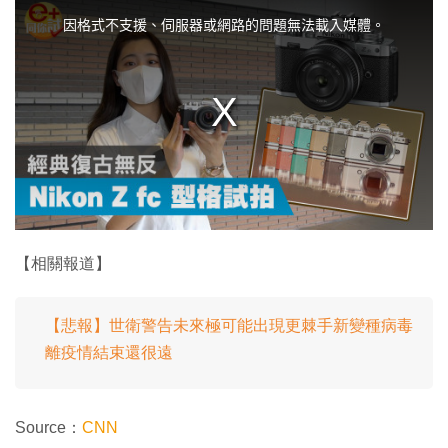
h
i
因格式不支援、伺服器或網路的問題無法載入媒體。
s
i
s
a
m
o
d
a
l
w
i
n
d
o
w
.
【相關報道】
【悲報】世衛警告未來極可能出現更棘手新變種病毒
離疫情結束還很遠
Source：
CNN