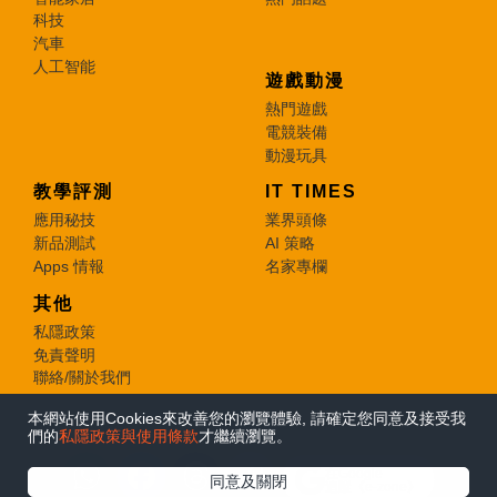
科技
汽車
人工智能
遊戲動漫
熱門遊戲
電競裝備
動漫玩具
教學評測
IT TIMES
應用秘技
業界頭條
新品測試
AI 策略
Apps 情報
名家專欄
其他
私隱政策
免責聲明
聯絡/關於我們
本網站使用Cookies來改善您的瀏覽體驗, 請確定您同意及接受我
© 2026 e-zone. All Rights Reserved.
們的
私隱政策與使用條款
才繼續瀏覽。
在Google
同意及關閉
追蹤《e-zone》