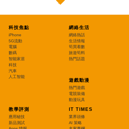
科技焦點
網絡生活
iPhone
網絡熱話
5G流動
生活情報
電腦
筍買着數
數碼
旅遊筍料
智能家居
熱門話題
科技
汽車
人工智能
遊戲動漫
熱門遊戲
電競裝備
動漫玩具
教學評測
IT TIMES
應用秘技
業界頭條
新品測試
AI 策略
Apps 情報
名家專欄