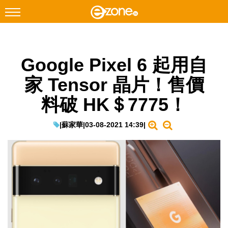
搜尋
Google Pixel 6 起用自
Facebook
Instagram
家 Tensor 晶片！售價
科技焦點
料破 HK＄7775！
網絡生活
遊戲動漫
|
蘇家華
|
03-08-2021 14:39
|
教學評測
EduTech
IT Times
生成式AI與雲端應用
Enterprise Digital Transformation