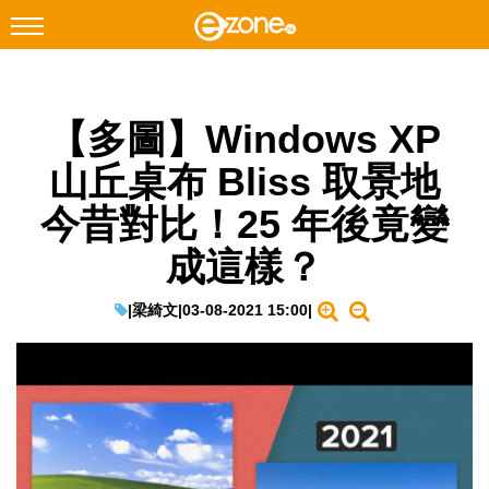
搜尋
【多圖】Windows XP
Facebook
Instagram
山丘桌布 Bliss 取景地
科技焦點
今昔對比！25 年後竟變
網絡生活
成這樣？
遊戲動漫
教學評測
|
梁綺文
|
03-08-2021 15:00
|
EduTech
IT Times
生成式AI與雲端應用
Enterprise Digital Transformation