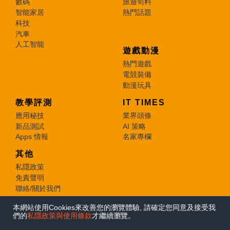
數碼
旅遊筍料
智能家居
熱門話題
科技
汽車
人工智能
遊戲動漫
熱門遊戲
電競裝備
動漫玩具
教學評測
IT TIMES
應用秘技
業界頭條
新品測試
AI 策略
Apps 情報
名家專欄
其他
私隱政策
免責聲明
聯絡/關於我們
本網站使用Cookies來改善您的瀏覽體驗, 請確定您同意及接受我
© 2026 e-zone. All Rights Reserved.
們的
私隱政策與使用條款
才繼續瀏覽。