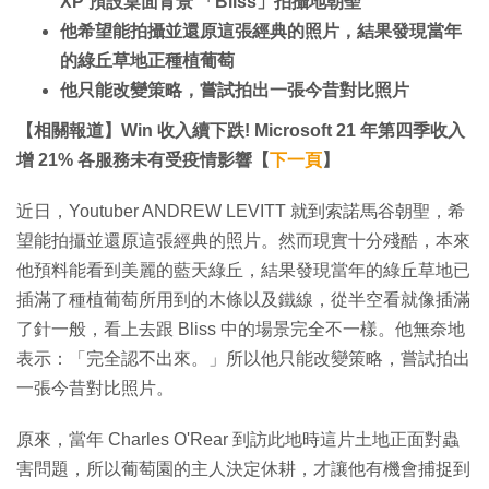
XP 預設桌面背景 「Bliss」拍攝地朝聖
他希望能拍攝並還原這張經典的照片，結果發現當年
的綠丘草地正種植葡萄
他只能改變策略，嘗試拍出一張今昔對比照片
【相關報道】Win 收入續下跌! Microsoft 21 年第四季收入
增 21% 各服務未有受疫情影響【
下一頁
】
近日，Youtuber ANDREW LEVITT 就到索諾馬谷朝聖，希
望能拍攝並還原這張經典的照片。然而現實十分殘酷，本來
他預料能看到美麗的藍天綠丘，結果發現當年的綠丘草地已
插滿了種植葡萄所用到的木條以及鐵線，從半空看就像插滿
了針一般，看上去跟 Bliss 中的場景完全不一樣。他無奈地
表示：「完全認不出來。」所以他只能改變策略，嘗試拍出
一張今昔對比照片。
原來，當年 Charles O'Rear 到訪此地時這片土地正面對蟲
害問題，所以葡萄園的主人決定休耕，才讓他有機會捕捉到