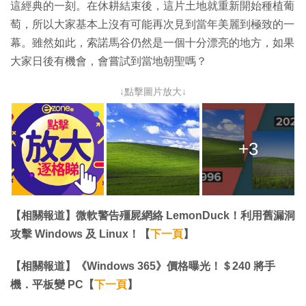
這經典的一刻。在休耕結束後，這片土地就重新開始種植葡
萄，所以大家基本上沒有可能再次見到當年美麗到極致的一
幕。雖然如此，索諾馬谷仍然是一個十分漂亮的地方，如果
大家日後有機會，會嘗試到當地朝聖嗎？
↓點擊圖片放大↓
+3
【相關報道】微軟警告殭屍網絡 LemonDuck！利用舊漏洞
攻擊 Windows 及 Linux！【
下一頁
】
【相關報道】《Windows 365》價格曝光！＄240 將手
機．平板變 PC【
下一頁
】