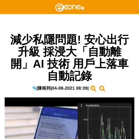
減少私隱問題! 安心出行
升級 採浸大「自動離
開」AI 技術 用戶上落車
自動記錄
|
陳裕邦
|
04-08-2021 08:39
|