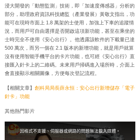
浸大開發的「動態監測」技術，即「加速度傳感器」分析的
部分，助理政府資訊科技總監（產業發展）黃敬文指出，功
能可在現時市面上 1.8 萬架的士使用，加強上下車的追蹤情
況，而用戶可自由選擇是否開啟這項新功能，甚至在乘坐的
士時完全不使用《安心出行》。他透露該軟件的下載量已達
500 萬次，而另一個在 2.1 版本的新增功能，就是用戶就算
沒有使用智能手機平台的卡片功能，也可經《安心出行》直
接匯入針卡上的二維碼。未來用戶掃碼進入場所時，介面上
會直接顯示相關圖像，方便每次登記流程。
【相關文章】
創科局局長薛永恒：安心出行新增儲存「電子
針卡」功能
其他熱門影片
T
h
i
因格式不支援、伺服器或網路的問題無法載入媒體。
s
i
s