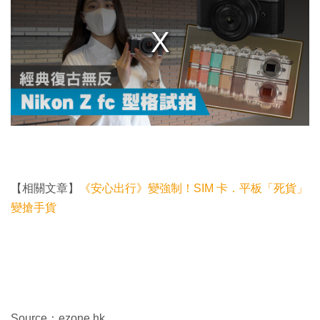
a
m
o
d
a
l
w
i
n
d
o
w
.
【相關文章】
《安心出行》變強制！SIM 卡．平板「死貨」
變搶手貨
Source：ezone.hk