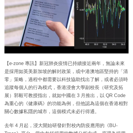
【e-zone 專訊】新冠肺炎疫情已持續接近兩年，無論未來
是採用如英美新加坡的解封政策，或中港澳地區堅持的「清
零」策略，過程中都需要以科技協助找出了解，或者必須時
追蹤每個人的行為模式，香港浸會大學副校長（研究及拓
展）郭毅可教授指出，就如中國在 3 月推出，以 QR Code
為重心的《健康碼》的功能為例，但他認為這個在香港相對
關心數據私隱的城市，這個模式未必行得通。
去年 4 月起，浸大開始研發針對校內防疫應用的《BU-