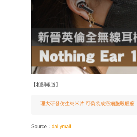
.
【相關報道】
理大研發仿生納米片 可偽裝成癌細胞殺腫瘤
Source：
dailymail