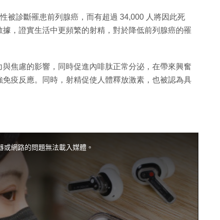
名男性被診斷罹患前列腺癌，而有超過 34,000 人將因此死
數據，證實生活中更頻繁的射精，對於降低前列腺癌的罹
力與焦慮的影響，同時促進內啡肽正常分泌，在帶來興奮
強免疫反應。同時，射精促使人體釋放激素，也被認為具
器或網路的問題無法載入媒體。