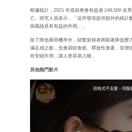
根據統計，2021 年底前將會有超過 248,500 
亡。研究人員表示，「這些發現提供額外的統計
病風險具有有益的作用。」
除了降低罹癌機率外，頻繁射精者將顯著降低壓
滿足感之餘，也會調節食慾、釋放性激素，並增
有安眠作用，讓人更容易入睡。
其他熱門影片
T
h
i
因格式不支援、伺服
s
i
s
a
m
o
d
a
l
w
i
n
d
o
w