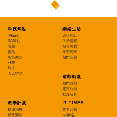
科技焦點
網絡生活
iPhone
網絡熱話
5G流動
生活情報
電腦
筍買着數
數碼
旅遊筍料
智能家居
熱門話題
科技
汽車
人工智能
遊戲動漫
熱門遊戲
電競裝備
動漫玩具
教學評測
IT TIMES
應用秘技
業界頭條
新品測試
AI 策略