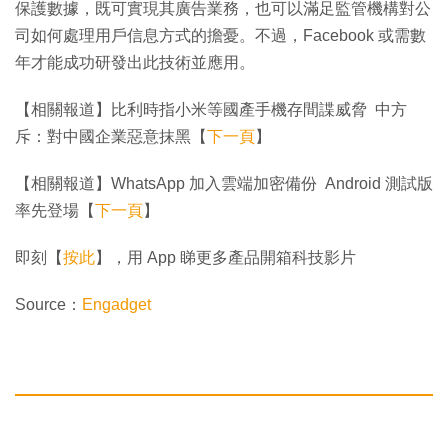
保護數據，既可實現其廣告業務，也可以滿足監管機構對公
司如何處理用戶信息方式的擔憂。不過，Facebook 或需數
年才能成功研發出此技術並應用。
【相關報道】比利時指小米等國產手機存間諜威脅 中方
斥：對中國企業惡意抹黑【
下一頁
】
【相關報道】WhatsApp 加入雲端加密備份 Android 測試版
率先登場【
下一頁
】
即刻【
按此
】，用 App 睇更多產品開箱科技影片
Source：
Engadget