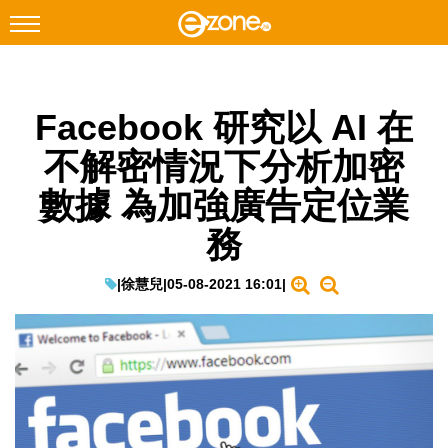
搜尋
Facebook 研究以 AI 在
Facebook
Instagram
不解密情況下分析加密
科技焦點
數據 為加強廣告定位業
網絡生活
務
遊戲動漫
教學評測
|
徐慧兒
|
05-08-2021 16:01
|
EduTech
IT Times
生成式AI與雲端應用
Enterprise Digital Transformation