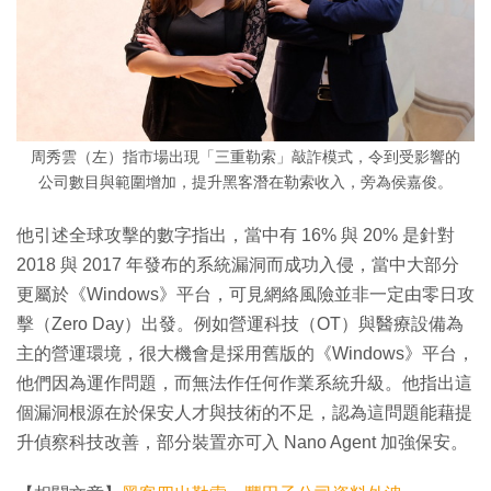
周秀雲（左）指市場出現「三重勒索」敲詐模式，令到受影響的
公司數目與範圍增加，提升黑客潛在勒索收入，旁為侯嘉俊。
他引述全球攻擊的數字指出，當中有 16% 與 20% 是針對
2018 與 2017 年發布的系統漏洞而成功入侵，當中大部分
更屬於《Windows》平台，可見網絡風險並非一定由零日攻
擊（Zero Day）出發。例如營運科技（OT）與醫療設備為
主的營運環境，很大機會是採用舊版的《Windows》平台，
他們因為運作問題，而無法作任何作業系統升級。他指出這
個漏洞根源在於保安人才與技術的不足，認為這問題能藉提
升偵察科技改善，部分裝置亦可入 Nano Agent 加強保安。