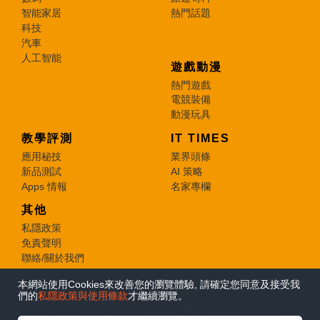
智能家居
熱門話題
科技
汽車
人工智能
遊戲動漫
熱門遊戲
電競裝備
動漫玩具
教學評測
IT TIMES
應用秘技
業界頭條
新品測試
AI 策略
Apps 情報
名家專欄
其他
私隱政策
免責聲明
聯絡/關於我們
本網站使用Cookies來改善您的瀏覽體驗, 請確定您同意及接受我
© 2026 e-zone. All Rights Reserved.
們的
私隱政策與使用條款
才繼續瀏覽。
在Google