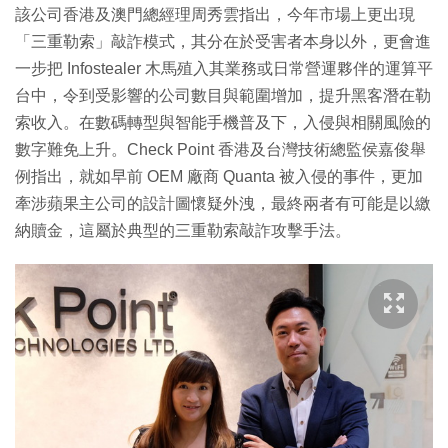
該公司香港及澳門總經理周秀雲指出，今年市場上更出現
「三重勒索」敲詐模式，其分在於受害者本身以外，更會進
一步把 Infostealer 木馬殖入其業務或日常營運夥伴的運算平
台中，令到受影響的公司數目與範圍增加，提升黑客潛在勒
索收入。在數碼轉型與智能手機普及下，入侵與相關風險的
數字難免上升。Check Point 香港及台灣技術總監侯嘉俊舉
例指出，就如早前 OEM 廠商 Quanta 被入侵的事件，更加
牽涉蘋果主公司的設計圖懷疑外洩，最終兩者有可能是以繳
納贖金，這屬於典型的三重勒索敲詐攻擊手法。