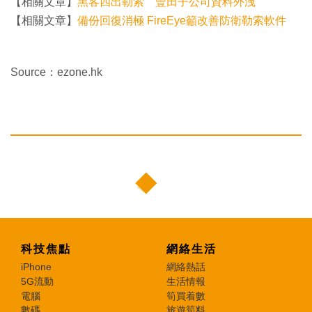
【相關文章】
黑客四出勒索 豐田子公司資料外洩
【相關文章】
備份回復消極 FireEye籲改善防衛勒索軟件
Source：ezone.hk
科技焦點
網絡生活
iPhone
網絡熱話
5G流動
生活情報
電腦
筍買着數
數碼
旅遊筍料