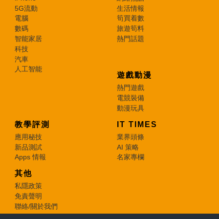
5G流動
生活情報
電腦
筍買着數
數碼
旅遊筍料
智能家居
熱門話題
科技
汽車
人工智能
遊戲動漫
熱門遊戲
電競裝備
動漫玩具
教學評測
IT TIMES
應用秘技
業界頭條
新品測試
AI 策略
Apps 情報
名家專欄
其他
私隱政策
免責聲明
聯絡/關於我們