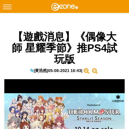
搜尋
【遊戲消息】《偶像大
Facebook
Instagram
師 星耀季節》推PS4試
科技焦點
玩版
網絡生活
遊戲動漫
|
黃浩然
|
05-08-2021 16:43
|
教學評測
EduTech
IT Times
生成式AI與雲端應用
Enterprise Digital Transformation