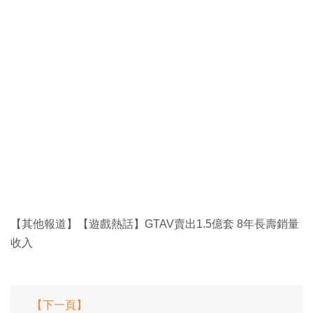
【其他報道】【遊戲熱話】GTAV賣出1.5億套 8年長壽銷量
收入
【下一頁】