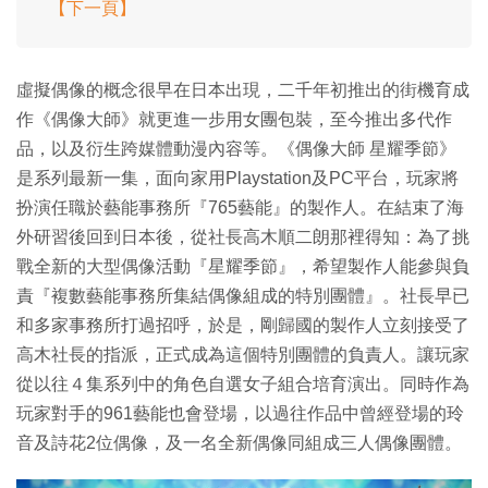
【下一頁】
虛擬偶像的概念很早在日本出現，二千年初推出的街機育成
作《偶像大師》就更進一步用女團包裝，至今推出多代作
品，以及衍生跨媒體動漫內容等。《偶像大師 星耀季節》
是系列最新一集，面向家用Playstation及PC平台，玩家將
扮演任職於藝能事務所『765藝能』的製作人。在結束了海
外研習後回到日本後，從社長高木順二朗那裡得知：為了挑
戰全新的大型偶像活動『星耀季節』，希望製作人能參與負
責『複數藝能事務所集結偶像組成的特別團體』。社長早已
和多家事務所打過招呼，於是，剛歸國的製作人立刻接受了
高木社長的指派，正式成為這個特別團體的負責人。讓玩家
從以往４集系列中的角色自選女子組合培育演出。同時作為
玩家對手的961藝能也會登場，以過往作品中曾經登場的玲
音及詩花2位偶像，及一名全新偶像同組成三人偶像團體。