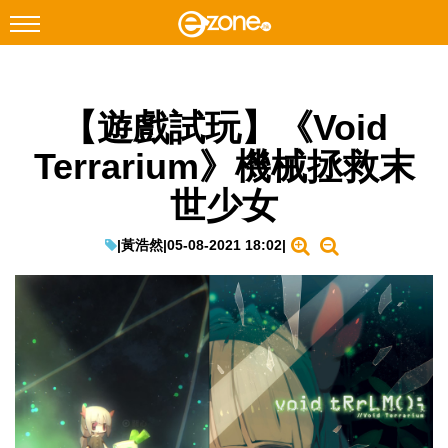
搜尋
【遊戲試玩】《Void
Facebook
Instagram
Terrarium》機械拯救末
科技焦點
世少女
網絡生活
遊戲動漫
|
黃浩然
|
05-08-2021 18:02
|
教學評測
EduTech
IT Times
生成式AI與雲端應用
Enterprise Digital Transformation