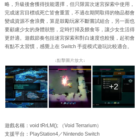
略，升級後會獲得技能選擇，但只限當次迷宮探索中使用，
完成迷宮目標或死亡皆會重置，不過在期間取得的物品都會
變成資源不會浪費，算是鼓勵玩家不斷嘗試組合，另一面也
要顧慮少女的身體狀態，定時打掃及餵食等，讓少女生活得
更舒適。遊戲節奏包括迷宮探索和對白速度也較慢，起初會
有點不太習慣，感覺上在 Switch 手提模式遊玩比較適合。
↓點擊圖片放大↓
+2
遊戲名稱：void tRrLM(); （Void Terrarium）
支援平台：PlayStation4／Nintendo Switch