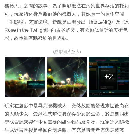
機器人」之間的故事。為了照顧無法在污染世界存活的托莉
可，玩家將化身為照顧她的機器人，替她唯一的居住空間
「生態球」充實環境。遊戲是由開發出《htoL#NiQ》及《A
Rose in the Twilight》的古谷監製，有著類似童話的美術色
彩，故事卻有點殘酷的世界觀。
↓點擊圖片放大↓
+2
玩家在遊戲中是具荒廢機械人，突然啟動後發現末世後尚存
的人類少女，受到程式驅使要保存少女的生命，於是要四出
尋找資源來製作少女需要的維生物品及食物。玩家進入隨機
生成迷宮區後是半回合制遇敵，有充足時間考慮逃走或戰