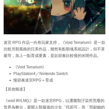
特集
迷宮 RPG 作品一向有玩家支持，《Void Terrarium》是一款
比較另類風格的日系作品，雖然有點類魂系統設計，但不算
嚴苛，加上一點育成要素，是款節奏比較慢的休閒作品。
《Void Terrarium》
PlayStation4／Nintendo Switch
慢節奏迷宮RPG＋育成
【其他報道】
《void tRrLM();》是一款迷宮RPG，以遭菌類汙染而荒廢的
世界為舞台，展開人類最後的少女「托莉可」與「照顧她的