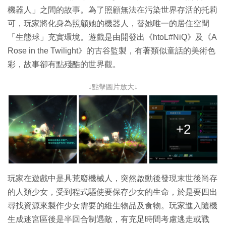
機器人」之間的故事。為了照顧無法在污染世界存活的托莉
可，玩家將化身為照顧她的機器人，替她唯一的居住空間
「生態球」充實環境。遊戲是由開發出《htoL#NiQ》及《A
Rose in the Twilight》的古谷監製，有著類似童話的美術色
彩，故事卻有點殘酷的世界觀。
↓點擊圖片放大↓
+2
玩家在遊戲中是具荒廢機械人，突然啟動後發現末世後尚存
的人類少女，受到程式驅使要保存少女的生命，於是要四出
尋找資源來製作少女需要的維生物品及食物。玩家進入隨機
生成迷宮區後是半回合制遇敵，有充足時間考慮逃走或戰