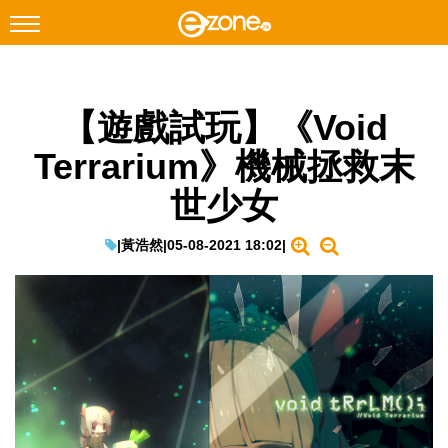
搜尋
【遊戲試玩】《Void
Facebook
Instagram
Terrarium》機械拯救末
科技焦點
世少女
網絡生活
遊戲動漫
|
黃浩然
|
05-08-2021 18:02
|
教學評測
EduTech
IT Times
生成式AI與雲端應用
Enterprise Digital Transformation