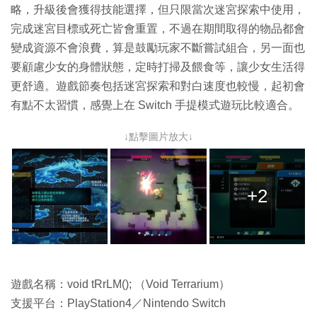
略，升級後會獲得技能選擇，但只限當次迷宮探索中使用，
完成迷宮目標或死亡皆會重置，不過在期間取得的物品都會
變成資源不會浪費，算是鼓勵玩家不斷嘗試組合，另一面也
要顧慮少女的身體狀態，定時打掃及餵食等，讓少女生活得
更舒適。遊戲節奏包括迷宮探索和對白速度也較慢，起初會
有點不太習慣，感覺上在 Switch 手提模式遊玩比較適合。
↓點擊圖片放大↓
+2
遊戲名稱：void tRrLM(); （Void Terrarium）
支援平台：PlayStation4／Nintendo Switch