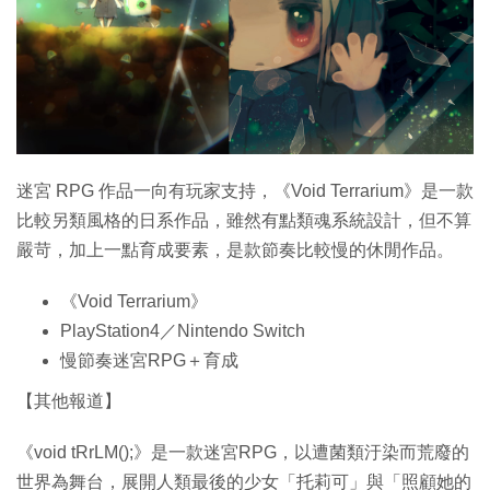
特集
迷宮 RPG 作品一向有玩家支持，《Void Terrarium》是一款
比較另類風格的日系作品，雖然有點類魂系統設計，但不算
嚴苛，加上一點育成要素，是款節奏比較慢的休閒作品。
《Void Terrarium》
PlayStation4／Nintendo Switch
慢節奏迷宮RPG＋育成
【其他報道】
《void tRrLM();》是一款迷宮RPG，以遭菌類汙染而荒廢的
世界為舞台，展開人類最後的少女「托莉可」與「照顧她的