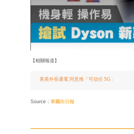
【相關報道】
美英外長通電 同意推「可信任 5G」
Source：
華爾街日報