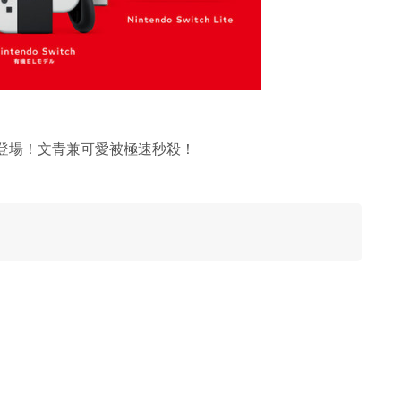
明傘再度登場！文青兼可愛被極速秒殺！