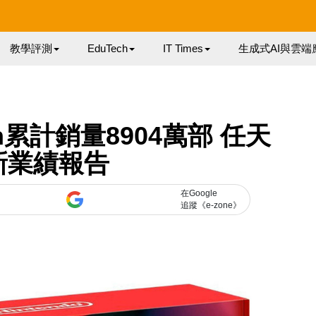
教學評測
EduTech
IT Times
生成式AI與雲端
h累計銷量8904萬部 任天
新業績報告
在Google
追蹤《e-zone》