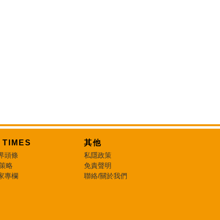
T TIMES
其他
界頭條
私隱政策
 策略
免責聲明
家專欄
聯絡/關於我們