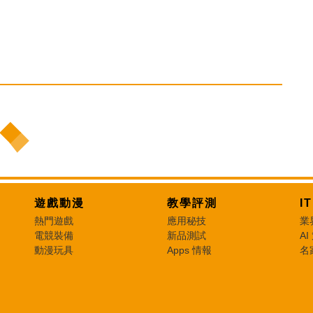
遊戲動漫
教學評測
I
熱門遊戲
應用秘技
業
電競裝備
新品測試
AI
動漫玩具
Apps 情報
名