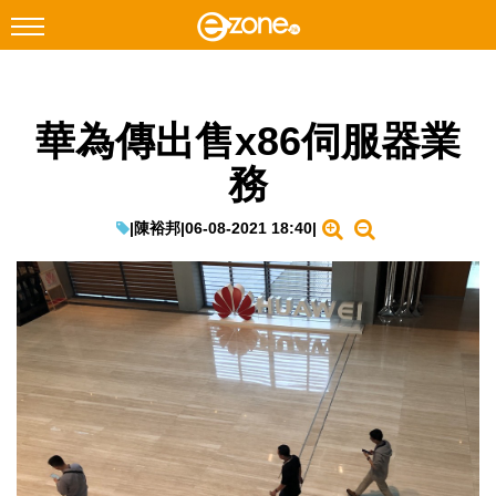
搜尋
華為傳出售x86伺服器業
Facebook
Instagram
務
科技焦點
網絡生活
|
陳裕邦
|
06-08-2021 18:40
|
遊戲動漫
教學評測
EduTech
IT Times
生成式AI與雲端應用
Enterprise Digital Transformation