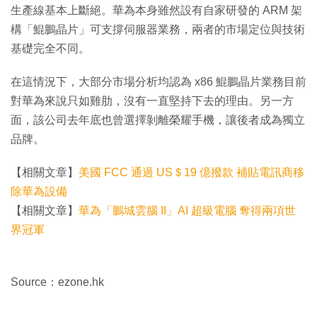
生產線基本上斷絕。華為本身雖然設有自家研發的 ARM 架
構「鯤鵬晶片」可支撐伺服器業務，兩者的市場定位與技術
基礎完全不同。
在這情況下，大部分市場分析均認為 x86 鯤鵬晶片業務目前
對華為來說只如雞肋，沒有一直堅持下去的理由。另一方
面，該公司去年底也曾選擇剝離榮耀手機，讓後者成為獨立
品牌。
【相關文章】
美國 FCC 通過 US＄19 億撥款 補貼電訊商移
除華為設備
【相關文章】
華為「鵬城雲腦 II」AI 超級電腦 奪得兩項世
界冠軍
Source：ezone.hk