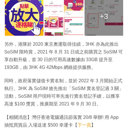
+3
另外，港隊於 2020 東京奧運取得佳績，3HK 亦為此推出
SoSIM 限時賞，2021 年 8 月 31 日或之前購買之 SoSIM 可
享自動升級，首 30 日的可用高速數據由 33GB 提升至
193GB，由 3HK 4G 42Mbps 網絡提供服務。
同時，政府落實儲值卡實名制，並於 2022 年 3 月開始正式
執行。3HK 為 SoSIM 搶先推出「SoSIM 實名登記過 3 關」
活動，SoSIM 用戶現時可率先進行實名登記手續，以獲享
高達 $100 獎賞，推廣期至 2021 年 9 月 30 日。
【相關消息】灣仔香港電腦通訊節落實 20/8 舉辦! 用 App
抽抵買貨品 入場送達 $500 幸運卡【
下一頁
】