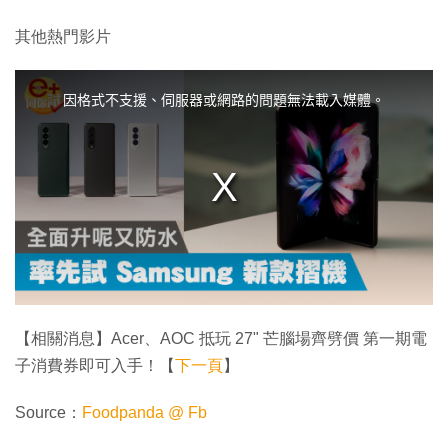
其他熱門影片
T
h
i
因格式不支援、伺服器或網路的問題無法載入媒體。
s
i
s
a
m
o
d
a
l
w
i
n
d
o
w
.
【相關消息】Acer、AOC 抵玩 27" 芒腦場齊劈價 第一期電
子消費券即可入手！【
下一頁
】
Source：
Foodpanda @ Fb