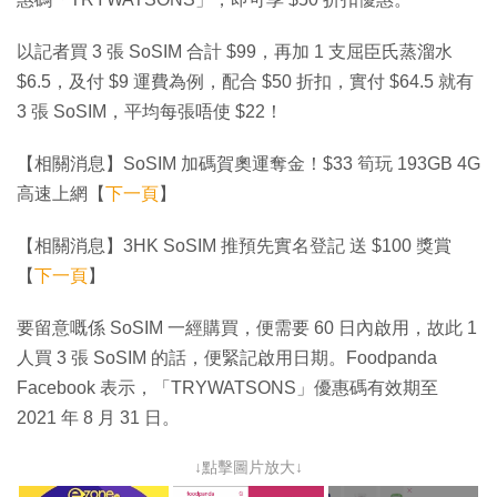
以記者買 3 張 SoSIM 合計 $99，再加 1 支屈臣氏蒸溜水
$6.5，及付 $9 運費為例，配合 $50 折扣，實付 $64.5 就有
3 張 SoSIM，平均每張唔使 $22！
【相關消息】SoSIM 加碼賀奧運奪金！$33 筍玩 193GB 4G
高速上網【
下一頁
】
【相關消息】3HK SoSIM 推預先實名登記 送 $100 獎賞
【
下一頁
】
要留意嘅係 SoSIM 一經購買，便需要 60 日內啟用，故此 1
人買 3 張 SoSIM 的話，便緊記啟用日期。Foodpanda
Facebook 表示，「TRYWATSONS」優惠碼有效期至
2021 年 8 月 31 日。
↓點擊圖片放大↓