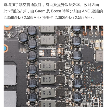
還增加了鏤空貫通設計，有助於提升散熱效率。效能方面，
此卡預設超頻，由 Gaem 及 Boost 時脈分別由 AMD 建議的
2,359MHz / 2,589MHz 提升至 2,382MHz / 2,593MHz。