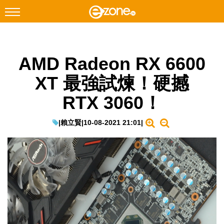
搜尋
AMD Radeon RX 6600
Facebook
Instagram
XT 最強試煉！硬撼
科技焦點
RTX 3060！
網絡生活
遊戲動漫
|
賴立賢
|
10-08-2021 21:01
|
教學評測
EduTech
IT Times
生成式AI與雲端應用
Enterprise Digital Transformation