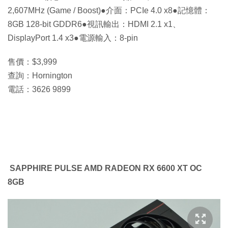
2,607MHz (Game / Boost)●介面：PCIe 4.0 x8●記憶體：
8GB 128-bit GDDR6●視訊輸出：HDMI 2.1 x1、
DisplayPort 1.4 x3●電源輸入：8-pin
售價：$3,999
查詢：Hornington
電話：3626 9899
SAPPHIRE PULSE AMD RADEON RX 6600 XT OC
8GB