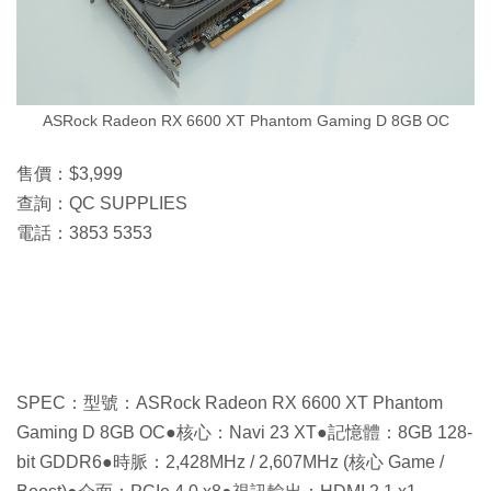
ASRock Radeon RX 6600 XT Phantom Gaming D 8GB OC
售價：$3,999
查詢：QC SUPPLIES
電話：3853 5353
SPEC：型號：ASRock Radeon RX 6600 XT Phantom
Gaming D 8GB OC●核心：Navi 23 XT●記憶體：8GB 128-
bit GDDR6●時脈：2,428MHz / 2,607MHz (核心 Game /