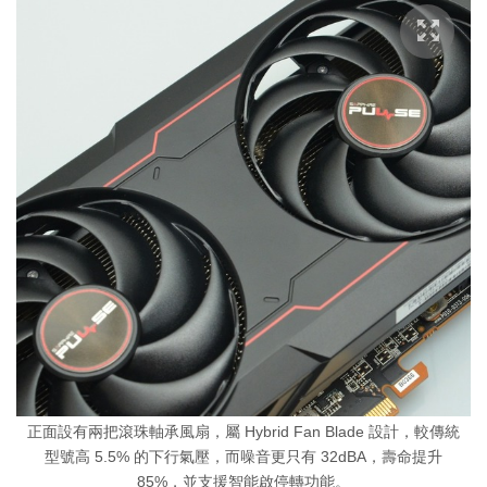
正面設有兩把滾珠軸承風扇，屬 Hybrid Fan Blade 設計，較傳統
型號高 5.5% 的下行氣壓，而噪音更只有 32dBA，壽命提升
85%，並支援智能啟停轉功能。