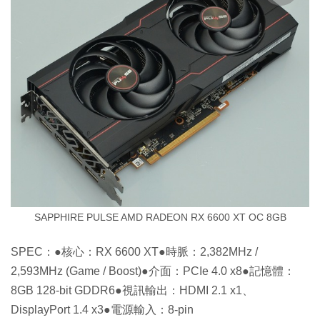
SAPPHIRE PULSE AMD RADEON RX 6600 XT OC 8GB
SPEC：●核心：RX 6600 XT●時脈：2,382MHz /
2,593MHz (Game / Boost)●介面：PCIe 4.0 x8●記憶體：
8GB 128-bit GDDR6●視訊輸出：HDMI 2.1 x1、
DisplayPort 1.4 x3●電源輸入：8-pin