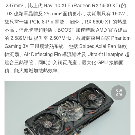
237mm²，比上代 Navi 10 XLE (Radeon RX 5600 XT) 的
103 億顆電晶體及 251mm² 面積更小，功耗則只有 160W，
故只需一組 PCIe 8-Pin 電源 。雖然，RX 6600 XT 的熱量
不高，但此卡屬超頻版，BOOST 加速時脈 AMD 官方建由
的 2,589MHz 提升至 2,607MHz，故廠商採用自家 Phantom
Gaming 3X 三風扇散熱系統，包括 Striped Axial Fan 條紋
軸流扇、Air Deflecting Fin 導流鰭片及 Ultra-fit Heatpipe 超
貼合三熱導管，同時加入銅質底座，最大化 GPU 接觸面
積，能大幅增加散熱效率。