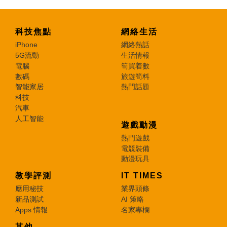
科技焦點
網絡生活
iPhone
網絡熱話
5G流動
生活情報
電腦
筍買着數
數碼
旅遊筍料
智能家居
熱門話題
科技
汽車
人工智能
遊戲動漫
熱門遊戲
電競裝備
動漫玩具
教學評測
IT TIMES
應用秘技
業界頭條
新品測試
AI 策略
Apps 情報
名家專欄
其他