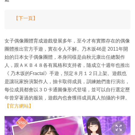
【下一頁】
女子偶像團體育成遊戲發展多年，至今才有實際存在的偶像
團體推出官方手遊，實在令人不解。乃木坂46是 2011年開
始的日本女子偶像團體，本身同樣是由秋元康出任總製作
人，跟ＡＫＢ４８各有風格和支持者，隨成立十週年也推出
《 乃木坂的Fractal》手遊，預定８月１２日上架。遊戲也
是讓玩家扮演製作人，抽卡取得成員，訓練她們進行演出，
每位成員都會以３Ｄ卡通圖像形式登場，並可以自行選定歷
年曾穿著過的服裝，遊戲內也會獲得成員真人拍攝的卡牌。
【官方網站】