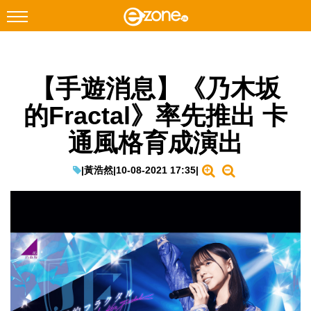
搜尋
【手遊消息】《乃木坂
Facebook
Instagram
的Fractal》率先推出 卡
科技焦點
通風格育成演出
網絡生活
遊戲動漫
|
黃浩然
|
10-08-2021 17:35
|
教學評測
EduTech
IT Times
生成式AI與雲端應用
Enterprise Digital Transformation