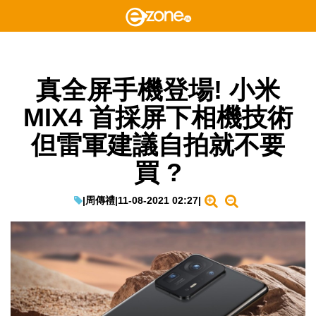
真全屏手機登場! 小米
MIX4 首採屏下相機技術
但雷軍建議自拍就不要
買 ?
|
周傳禮
|
11-08-2021 02:27
|