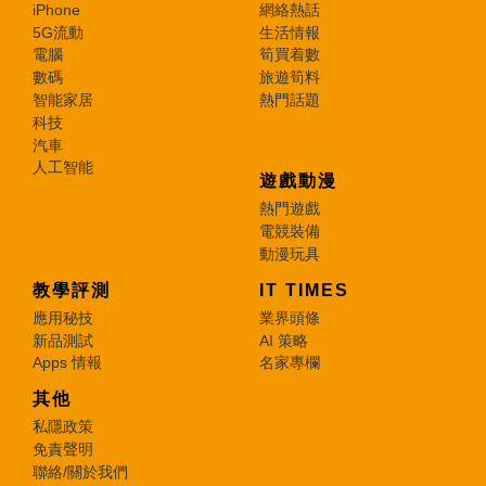
iPhone
網絡熱話
5G流動
生活情報
電腦
筍買着數
數碼
旅遊筍料
智能家居
熱門話題
科技
汽車
人工智能
遊戲動漫
熱門遊戲
電競裝備
動漫玩具
教學評測
IT TIMES
應用秘技
業界頭條
新品測試
AI 策略
Apps 情報
名家專欄
其他
私隱政策
免責聲明
聯絡/關於我們