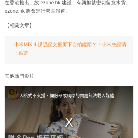
在香港推出，故 ezone.hk 建議，有興趣就密切留意水貨。
ezone.hk 將會進行緊貼報道。
【相關文章】
小米MIX 4 諜照證支援屏下自拍鏡頭？！小米急證清
︰假的
其他熱門影片
T
h
i
因格式不支援、伺服器或網路的問題無法載入媒體。
s
i
s
a
m
o
d
a
l
w
i
n
d
o