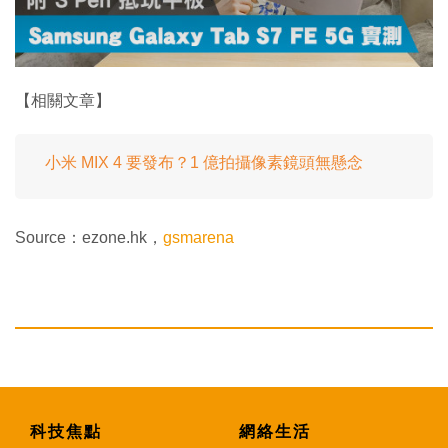
w
.
【相關文章】
小米 MIX 4 要發布？1 億拍攝像素鏡頭無懸念
Source：ezone.hk，
gsmarena
科技焦點
網絡生活