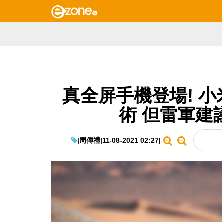
真全屏手機登場! 小米
術 但雷軍建
|
周傳禮
|
11-08-2021 02:27
|