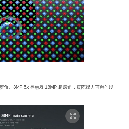
準廣角、8MP 5x 長焦及 13MP 超廣角，實際攝力可稍作期