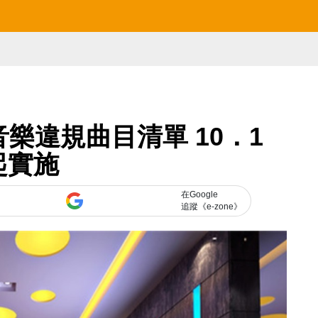
音樂違規曲目清單 10．1
起實施
在Google
追蹤《e-zone》