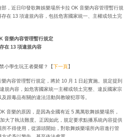
遊部，近日印發歌舞娛樂場所卡拉 OK 音樂內容管理暫行規
得存在 13 項違規內容，包括危害國家統一、主權或領土完
K 音樂內容管理暫行規定
在 13 項違規內容
 禁小學生玩王者榮耀？【
下一頁
】
樂內容管理暫行規定，將於 10 月 1 日起實施。規定提到
3 項違規內容，如危害國家統一主權或領土完整、違反國家宗
以及跟毒品有關的違法活動與教唆犯罪等。
K 音樂的原因，是因為全國有近 5 萬萬歌舞娛樂場所，
之大加大了執法難度。正因如此，規定要求點播系統內容提供
場所不得使用，從源頭開始，對歌舞娛樂場所內容進行管
導方式予以警告，甚至依法處置。