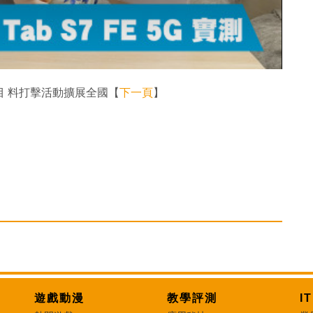
目 料打擊活動擴展全國【
下一頁
】
遊戲動漫
教學評測
I