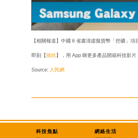
【相關報道】中國 6 省肅清虛擬貨幣「挖礦」項
即刻【
按此
】，用 App 睇更多產品開箱科技影片
Source:
人民網
科技焦點
網絡生活