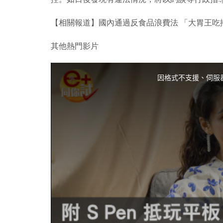
【相關報道】國內通過反食品浪費法 「大胃王吃
其他熱門影片
T
h
i
因格式不支援、伺服
s
i
s
a
m
o
d
a
l
w
i
n
d
o
w
.