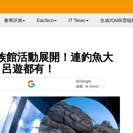
教學評測
EduTech
IT Times
生成式AI與雲端
族館活動展開！連釣魚大
1 呂遊都有！
在Google
追蹤《e-zone》