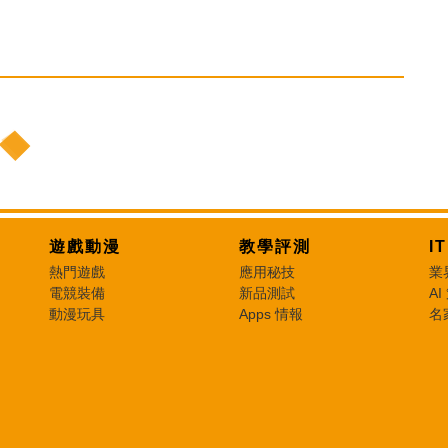
遊戲動漫
教學評測
I
熱門遊戲
應用秘技
業
電競裝備
新品測試
AI
動漫玩具
Apps 情報
名