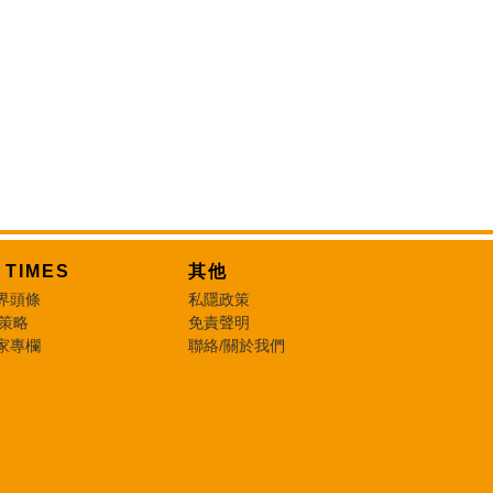
T TIMES
其他
界頭條
私隱政策
 策略
免責聲明
家專欄
聯絡/關於我們