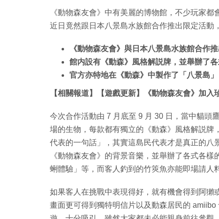
《動物森友會》中有美麗的博物館，不少玩家都
近日竟然跟日本八景島水族館合作推出限定活動
《動物森友會》與日本八景島水族館合作推
館内設有《動森》風格解説牌，並舉辦了各
官方亦特地在《動森》中製作了「八景島」，大家
【相關報道】【遊戲更新】《動物森友會》加入珍
今次合作活動由 7 月底至 9 月 30 日，當中
場的生物，每款都有獨立的《動森》風格解説牌
代表的一句話」，其實這島民代表才是真正的八
《動物森友會》的背景音樂，並舉辦了各式各樣
蜊體驗」等，而客人釣到的竹筴魚亦能即場請人
如果客人在挑戰中表現得好，就有機會得到阿獺或俞司廷的
畫面更可得到獨特明信片以及動森居民的 amiib
遊，十分吸引。雖然大家都未必能親身前往參觀