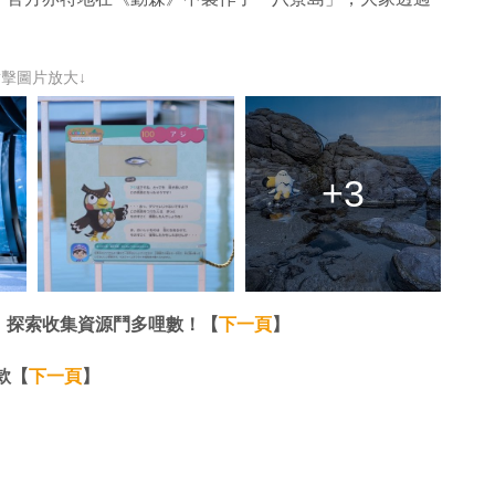
點擊圖片放大↓
+3
！探索收集資源鬥多哩數！【
下一頁
】
款【
下一頁
】