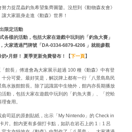
會努力捉昆蟲釣魚希望集齊圖鑒。沒想到《動物森友會》
，讓大家親身走進《動森》世界！
出限定活動
式各樣的活動，包括大家在遊戲中玩到的「釣魚大賽」
透過門牌號「DA-0334-6879-4206 」就能參觀
奶•月餅！ 夏季更新免費發布！【
下一頁
】
貓頭鷹「館長」傅達會為大家展示超過 100 種《動森》中有登
，十分可愛。最好笑是，解説牌上都有一行「八景島島民
景島水族館館長。除了認識當中生物外，館内亦長期播放
的活動，包括大家在遊戲中玩到的「釣魚大賽」、「挖蛤
料理食用。
原創貼紙，出示「My Nintendo」的 Check in
o 卡片。館内更有多個打卡點，如趴在岩石上的 1：1 呂
，官方亦特地在《動森》中製作了「八景島」，大家透過