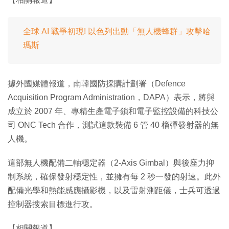
全球 AI 戰爭初現! 以色列出動「無人機蜂群」攻擊哈
瑪斯
據外國媒體報道，南韓國防採購計劃署（Defence
Acquisition Program Administration，DAPA）表示，將與
成立於 2007 年、專精生產電子鎖和電子監控設備的科技公
司 ONC Tech 合作，測試這款裝備 6 管 40 榴彈發射器的無
人機。
這部無人機配備二軸穩定器（2-Axis Gimbal）與後座力抑
制系統，確保發射穩定性，並擁有每 2 秒一發的射速。此外
配備光學和熱能感應攝影機，以及雷射測距儀，士兵可透過
控制器搜索目標進行攻。
【相關報道】