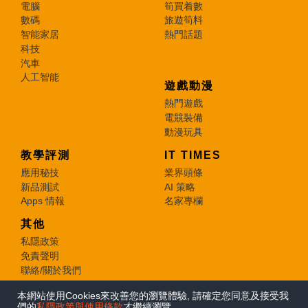
電腦
筍買着數
數碼
旅遊筍料
智能家居
熱門話題
科技
汽車
人工智能
遊戲動漫
熱門遊戲
電競裝備
動漫玩具
教學評測
IT TIMES
應用秘技
業界頭條
新品測試
AI 策略
Apps 情報
名家專欄
其他
私隱政策
免責聲明
聯絡/關於我們
本網站使用Cookies來改善您的瀏覽體驗, 請確定您同意及接受我
© 2026 e-zone. All Rights Reserved.
們的
私隱政策與使用條款
才繼續瀏覽。