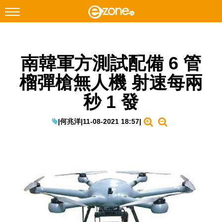
搜尋
南韓軍方測試配備 6 管
Facebook
Instagram
榴彈槍無人機 射速每兩
科技焦點
秒 1 發
網絡生活
遊戲動漫
|
何兆洋
|
11-08-2021 18:57
|
教學評測
EduTech
IT Times
生成式AI與雲端應用
Enterprise Digital Transformation