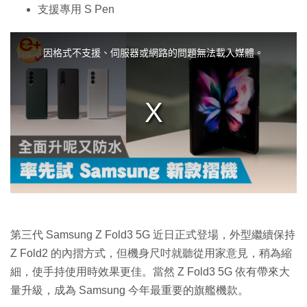
支援專用 S Pen
T
h
i
因格式不支援、伺服器或網路的問題無法載入媒體。
s
i
s
a
m
o
d
a
l
w
i
n
d
o
w
.
第三代 Samsung Z Fold3 5G 近日正式登場，外型繼續保持
Z Fold2 的內摺方式，但機身尺吋就聽從用家意見，稍為縮
細，使手持使用時效果更佳。當然 Z Fold3 5G 依有帶來大
量升級，成為 Samsung 今年最重要的旗艦機款。