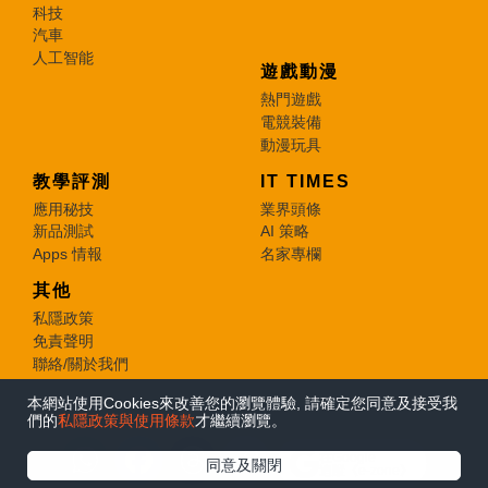
科技
汽車
人工智能
遊戲動漫
熱門遊戲
電競裝備
動漫玩具
教學評測
IT TIMES
應用秘技
業界頭條
新品測試
AI 策略
Apps 情報
名家專欄
其他
私隱政策
免責聲明
聯絡/關於我們
本網站使用Cookies來改善您的瀏覽體驗, 請確定您同意及接受我
© 2026 e-zone. All Rights Reserved.
們的
私隱政策與使用條款
才繼續瀏覽。
在Google
同意及關閉
追蹤《e-zone》