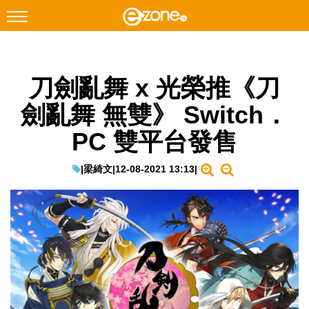
搜尋
刀劍亂舞 x 光榮推《刀
Facebook
Instagram
劍亂舞 無雙》 Switch．
科技焦點
PC 雙平台發售
網絡生活
遊戲動漫
|
梁綺文
|
12-08-2021 13:13
|
教學評測
EduTech
IT Times
生成式AI與雲端應用
Enterprise Digital Transformation