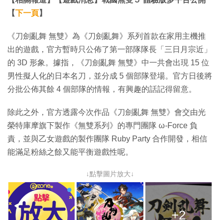
【
下一頁
】
《刀劍亂舞 無雙》為《刀劍亂舞》系列首款在家用主機推
出的遊戲，官方暫時只公佈了第一部隊隊長「三日月宗近」
的 3D 形象。據指，《刀劍亂舞 無雙》中一共會出現 15 位
男性擬人化的日本名刀，並分成 5 個部隊登場。官方日後將
分批公佈其餘 4 個部隊的情報，有興趣的話記得留意。
除此之外，官方透露今次作品《刀劍亂舞 無雙》會交由光
榮特庫摩旗下製作《無雙系列》的專門團隊 ω-Force 負
責，並與乙女遊戲的製作團隊 Ruby Party 合作開發，相信
能滿足粉絲之餘又能平衡遊戲性呢。
↓點擊圖片放大↓
+2