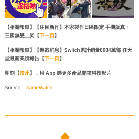
【相關報道】【注目新作】本家製作日區限定 手機版真・
三國無雙上架【
下一頁
】
【相關報道】【遊戲消息】Switch累計銷量8904萬部 任天
堂最新業績報告【
下一頁
】
即刻【
按此
】，用 App 睇更多產品開箱科技影片
Source：
GameWatch