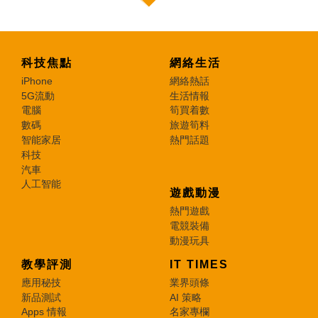
科技焦點
網絡生活
iPhone
網絡熱話
5G流動
生活情報
電腦
筍買着數
數碼
旅遊筍料
智能家居
熱門話題
科技
汽車
人工智能
遊戲動漫
熱門遊戲
電競裝備
動漫玩具
教學評測
IT TIMES
應用秘技
業界頭條
新品測試
AI 策略
Apps 情報
名家專欄