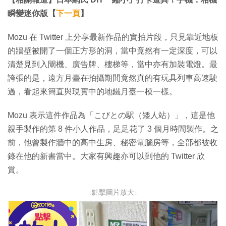
瞬變迷你版【
下一頁
】
Mozu 在 Twitter 上分享最新作品的實拍片段，只見靠近地板
的牆壁被開了一個正方形的洞，當中竟然有一定深度，可以
清楚見到入閘機、廣告牌、樓梯等，當中亦有加裝電燈。最
誇張的是，遠方月臺在拍攝期間竟然真的有玩具列車高速駛
過，看起來簡直與現實中的地鐵月臺一模一樣。
Mozu 表示這件作品為「こびとの駅（矮人站）」，這是他
親手製作的第 8 件小人作品，足足花了 3 個月時間製作。之
前，他曾製作牆中的高中生房、秘密電腦房等，全部都被收
錄在他的新書當中。大家有興趣亦可以到他的 Twitter 欣
賞。
↓點擊圖片放大↓