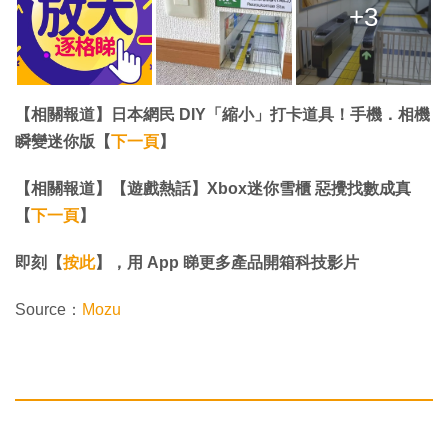
+3
【相關報道】日本網民 DIY「縮小」打卡道具！手機．相機
瞬變迷你版【
下一頁
】
【相關報道】【遊戲熱話】Xbox迷你雪櫃 惡攪找數成真
【
下一頁
】
即刻【
按此
】，用 App 睇更多產品開箱科技影片
Source：
Mozu