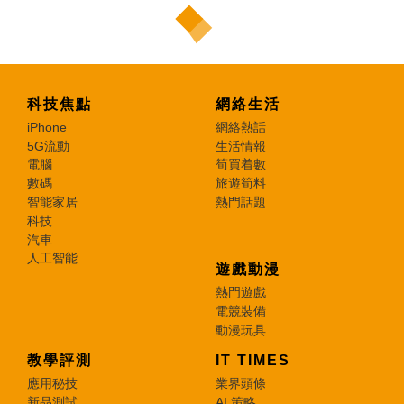
科技焦點
網絡生活
iPhone
網絡熱話
5G流動
生活情報
電腦
筍買着數
數碼
旅遊筍料
智能家居
熱門話題
科技
汽車
人工智能
遊戲動漫
熱門遊戲
電競裝備
動漫玩具
教學評測
IT TIMES
應用秘技
業界頭條
新品測試
AI 策略