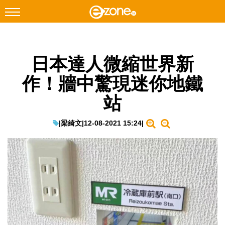
搜尋
日本達人微縮世界新
Facebook
Instagram
作！牆中驚現迷你地鐵
科技焦點
站
網絡生活
遊戲動漫
|
梁綺文
|
12-08-2021 15:24
|
教學評測
EduTech
IT Times
生成式AI與雲端應用
Enterprise Digital Transformation