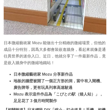
特集
日本微縮藝術家 Mozu 能做出十分精緻的微縮場景，但他的
成品十分特別，因爲大多都會裝嵌進牆身，看起來就像是通
往異世界的迷你入口。近日，他就分享了一件最新作品，竟
是嵌入牆身中的微縮地鐵站！
日本微縮藝術家 Mozu 分享新作品
地板的牆壁被開了一個正方形的洞，當中有入閘機、
廣告牌等，更有玩具列車高速駛過
Mozu 表示這件作品為「こびとの駅（矮人站）」，
足足花了 3 個月時間製作
【相關報道】日本網民 DIY「縮小」打卡道具！手機．相機