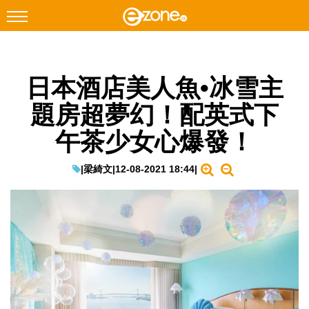
搜尋
日本酒店美人魚•冰雪主
Facebook
Instagram
題房超夢幻！配英式下
科技焦點
午茶少女心爆發！
網絡生活
遊戲動漫
|
梁綺文
|
12-08-2021 18:44
|
教學評測
EduTech
IT Times
生成式AI與雲端應用
Enterprise Digital Transformation