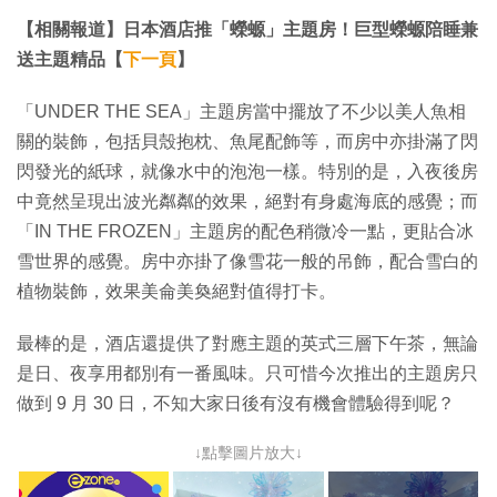
【相關報道】日本酒店推「蠑螈」主題房！巨型蠑螈陪睡兼
送主題精品【
下一頁
】
「UNDER THE SEA」主題房當中擺放了不少以美人魚相
關的裝飾，包括貝殼抱枕、魚尾配飾等，而房中亦掛滿了閃
閃發光的紙球，就像水中的泡泡一樣。特別的是，入夜後房
中竟然呈現出波光粼粼的效果，絕對有身處海底的感覺；而
「IN THE FROZEN」主題房的配色稍微冷一點，更貼合冰
雪世界的感覺。房中亦掛了像雪花一般的吊飾，配合雪白的
植物裝飾，效果美侖美奐絕對值得打卡。
最棒的是，酒店還提供了對應主題的英式三層下午茶，無論
是日、夜享用都別有一番風味。只可惜今次推出的主題房只
做到 9 月 30 日，不知大家日後有沒有機會體驗得到呢？
↓點擊圖片放大↓