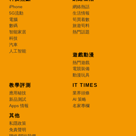
iPhone
網絡熱話
5G流動
生活情報
電腦
筍買着數
數碼
旅遊筍料
智能家居
熱門話題
科技
汽車
人工智能
遊戲動漫
熱門遊戲
電競裝備
動漫玩具
教學評測
IT TIMES
應用秘技
業界頭條
新品測試
AI 策略
Apps 情報
名家專欄
其他
私隱政策
免責聲明
聯絡/關於我們