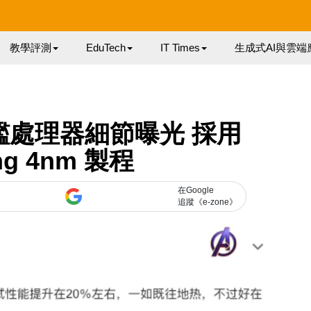
教學評測
EduTech
IT Times
生成式AI與雲端
旗艦處理器細節曝光 採用
ng 4nm 製程
在Google
追蹤《e-zone》