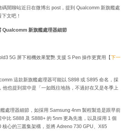
碼閒聊站近日在微博出 post，提到 Qualcomm 新旗艦處
看下文吧！
Qualcomm 新旗艦處理器細節
old3 5G 屏下相機效果驚艷 支援 S Pen 操作更實用【
下一
omm 這款新旗艦處理器可能以 S898 或 S895 命名，採
%。另外，他也提到當中是「一如既往地熱，不過好在又是冬季上
新旗艦處理器細節，如採用 Samsung 4nm 製程製造是跟早前
888 及 S888+ 的 5nm 更為先進，以及採用 1 個
x-A510 核心的三叢集架構，並將 Adreno 730 GPU、X65