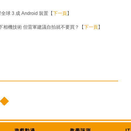
 3 成 Android 裝置【
下一頁
】
採屏下相機技術 但雷軍建議自拍就不要買？【
下一頁
】
遊戲動漫
教學評測
I