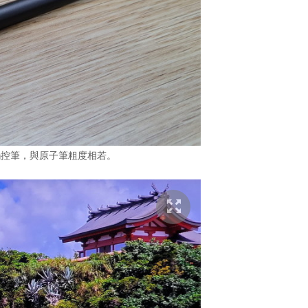
觸控筆，與原子筆粗度相若。