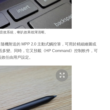
fsen 音效系統，喇叭效果雄渾清晰。
適合，隨機附送的 MPP 2.0 主動式觸控筆，可用於精細繪圖或
活多變。同時，它又預載《HP Command》控制軟件，可
高效任由用戶設定。