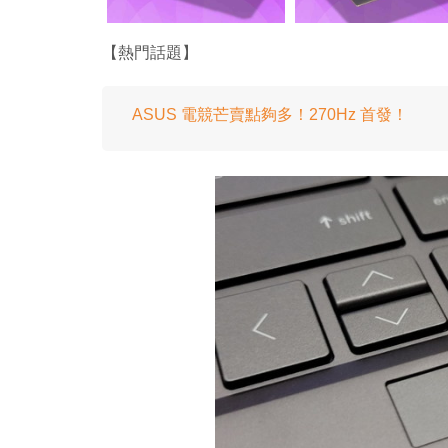
【熱門話題】
ASUS 電競芒賣點夠多！270Hz 首發！