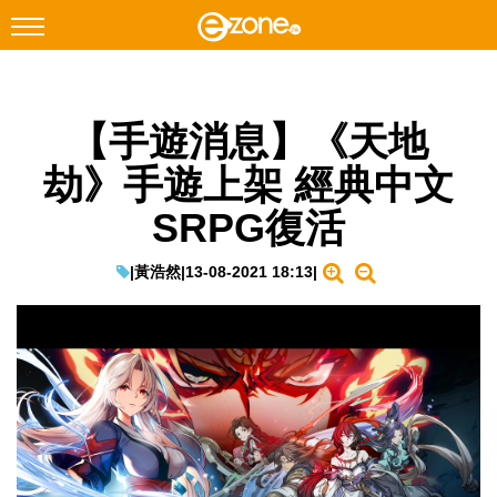
搜尋
【手遊消息】《天地
Facebook
Instagram
劫》手遊上架 經典中文
科技焦點
SRPG復活
網絡生活
遊戲動漫
|
黃浩然
|
13-08-2021 18:13
|
教學評測
EduTech
IT Times
生成式AI與雲端應用
Enterprise Digital Transformation