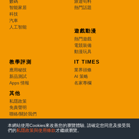
數碼
旅遊筍料
智能家居
熱門話題
科技
汽車
人工智能
遊戲動漫
熱門遊戲
電競裝備
動漫玩具
教學評測
IT TIMES
應用秘技
業界頭條
新品測試
AI 策略
Apps 情報
名家專欄
其他
私隱政策
免責聲明
聯絡/關於我們
本網站使用Cookies來改善您的瀏覽體驗, 請確定您同意及接受我
© 2026 e-zone. All Rights Reserved.
們的
私隱政策與使用條款
才繼續瀏覽。