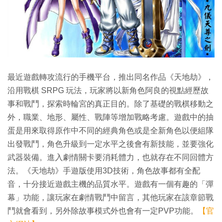
最近遊戲轉攻流行的手機平台，推出同名作品《天地劫》，
沿用戰棋 SRPG 玩法，玩家將以新角色阿良的視點經歷故
事和戰鬥，探索時輪宮的真正目的。除了基礎的戰棋移動之
外，職業、地形、屬性、戰陣等增加戰略考慮。遊戲中的抽
蛋是用來取得原作中不同的經典角色或是全新角色以便組隊
出發戰鬥，角色升級到一定水平之後會有新技能，並要強化
武器裝備。進入劇情關卡要消耗體力，也就存在不同回體方
法。《天地劫》手遊版使用3D技術，角色故事都有全配
音，十分接近遊戲主機的品質水平。遊戲有一個有趣的「彈
幕」功能，讓玩家在劇情戰鬥中留言，其他玩家在該章節戰
鬥就會看到，另外除故事模式外也會有一定PVP功能。
【官