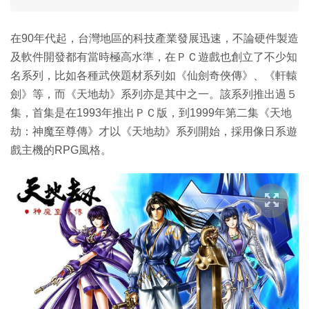
在90年代起，台灣地區的科技產業發展迅速，不論硬件製造
及軟件開發都有當時極高水準，在ＰＣ遊戲也創立了不少知
名系列，比如各種武俠題材系列如《仙劍奇俠傳》、《軒轅
劍》等，而《天地劫》系列亦是其中之一。該系列推出過５
集，首集是在1993年推出ＰＣ版，到1999年第二集《天地
劫：神魔至尊傳》才以《天地劫》系列開始，採用像日系遊
戲主機的RPG風格。