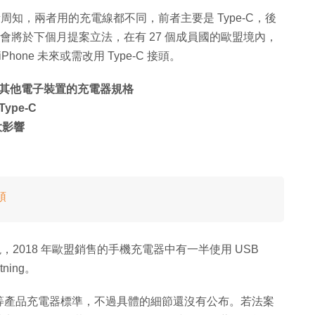
呢？眾所周知，兩者用的充電線都不同，前者主要是 Type-C，後
盟執委會將於下個月提案立法，在有 27 個成員國的歐盟境內，
ne 未來或需改用 Type-C 接頭。
其他電子裝置的充電器規格
ype-C
大影響
頭
，2018 年歐盟銷售的手機充電器中有一半使用 USB
tning。
等產品充電器標準，不過具體的細節還沒有公布。若法案