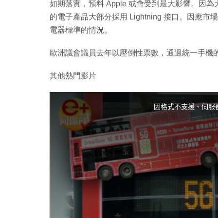
如期落實，預料 Apple 或會受到最大影響。因為大部
的電子產品大部分採用 Lightning 接口。
電器標準的情況。
歐洲議會議員去年以壓倒性票數，通過統一手機
其他熱門影片
T
h
i
因格式不支援、伺服
s
i
s
a
m
o
d
a
l
w
i
n
d
o
w
.