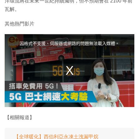
洋環流將在未來一世紀持續減弱，但不預期會在 2100 年前
瓦解。
其他熱門影片
T
h
i
因格式不支援、伺服器或網路的問題無法載入媒體。
s
i
s
a
m
o
d
a
l
w
i
n
d
o
w
.
【相關報道】
【全球暖化】西伯利亞永凍土洩漏甲烷