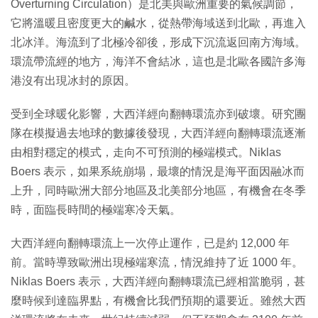
Overturning Circulation）是北美與歐洲重要的氣候調節，
它將溫暖且密度更大的鹹水，從熱帶海域送到北歐，再進入
北冰洋。海流到了北極冷卻後，形成下沉流返回南方海域。
環流帶流經的地方，海洋不會結冰，這也是北歐各國許多海
港沒有出現冰封的原因。
受到全球暖化影響，大西洋經向翻轉環流亦到破壞。研究團
隊在模擬過去地球的數據後發現，大西洋經向翻轉環流逐漸
由相對穩定的模式，走向不可預測的極端模式。Niklas
Boers 表示，如果系統崩塌，最壞的情況是海平面因融冰而
上升，同時歐洲大部分地區及北美部分地區，有機會在冬季
時，面臨長時間的極端寒冷天氣。
大西洋經向翻轉環流上一次停止運作，已是約 12,000 年
前。當時導致歐洲出現極端寒流，情況維持了近 1000 年。
Niklas Boers 表示，大西洋經向翻轉環流已經相當脆弱，甚
麼時候到達臨界點，有機會比我們預期的還要近。雖然大西