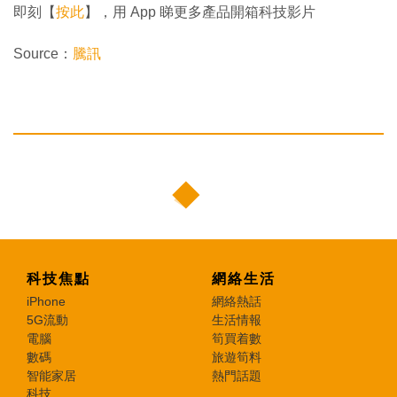
即刻【
按此
】，用 App 睇更多產品開箱科技影片
Source：
騰訊
科技焦點
網絡生活
iPhone
網絡熱話
5G流動
生活情報
電腦
筍買着數
數碼
旅遊筍料
智能家居
熱門話題
科技