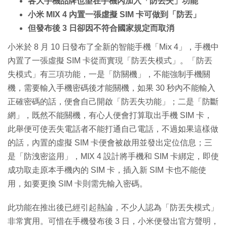
各大手機品牌也望在手機內加入「防丟失」功能
小米 MIX 4 內置一張虛擬 SIM 卡可做到「防丟」
但發布後 3 日卻因不符合國家規定而取消
小米於 8 月 10 日發布了全新的智能手機「Mix 4」，手機中
內置了一張虛擬 SIM 卡從而實現「防丟失模式」。「防丟
失模式」有三項功能，一是「防關機」，不能強制手機關
機，需要輸入手機密碼後才能關機，如果 30 秒內不能輸入
正確密碼的話，便會自己開啟「防丟失功能」；二是「防斷
網」，既然不能關機，有心人便會打算取出手機 SIM 卡，
此舉便可使丟失電話者不能打通自己電話，不過如果這樣做
的話，內置的虛擬 SIM 卡便會被啟用並發出定位信息；三
是「防洩密盜用」，MIX 4 設計將手機和 SIM 卡綁定，即使
成功取走原本手機內的 SIM 卡，插入新 SIM 卡也不能使
用，如要更換 SIM 卡則需先輸入密碼。
此功能在推出後已經引起熱論，不少人認為「防丟失模式」
非常實用。可惜在手機發布後 3 日，小米便發出官方聲明，