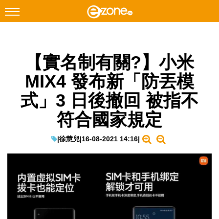
搜尋
【實名制有關?】小米
Facebook
Instagram
MIX4 發布新「防丟模
科技焦點
式」3 日後撤回 被指不
網絡生活
符合國家規定
遊戲動漫
教學評測
|
徐慧兒
|
16-08-2021 14:16
|
EduTech
IT Times
生成式AI與雲端應用
Enterprise Digital Transformation