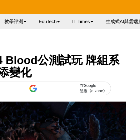
教學評測
EduTech
IT Times
生成式AI與雲端
4 Blood公測試玩 牌組系
添變化
在Google
追蹤《e-zone》