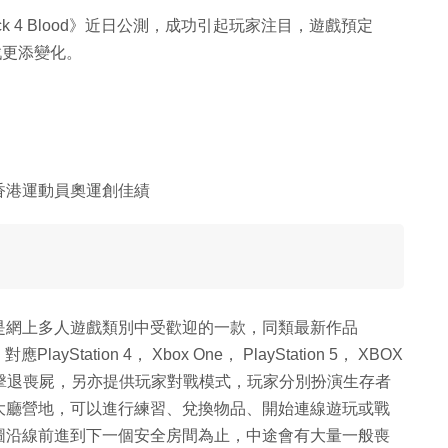
 4 Blood》近日公測，成功引起玩家注目，遊戲預定
遊戲更添變化。
香港運動員奧運創佳績
是網上多人遊戲類別中受歡迎的一款，同類最新作品
應PlayStation 4， Xbox One， PlayStation 5， XBOX
人合作擊退喪屍，另亦提供玩家對戰模式，玩家分別扮演生存者
大廳營地，可以進行練習、兌換物品、開始連線遊玩或戰
圖沿線前進到下一個安全房間為止，中途會有大量一般喪