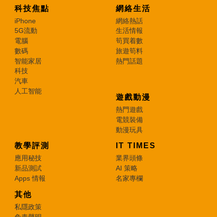
科技焦點
網絡生活
iPhone
網絡熱話
5G流動
生活情報
電腦
筍買着數
數碼
旅遊筍料
智能家居
熱門話題
科技
汽車
人工智能
遊戲動漫
熱門遊戲
電競裝備
動漫玩具
教學評測
IT TIMES
應用秘技
業界頭條
新品測試
AI 策略
Apps 情報
名家專欄
其他
私隱政策
免責聲明