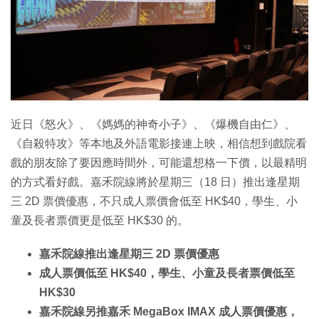
特集
近日《怒火》、《媽媽的神奇小子》、《爆機自由仁》、
《自殺特攻》等本地及外語電影接連上映，相信想到戲院看
戲的朋友除了要因應時間外，可能還想格一下價，以最精明
的方式看好戲。嘉禾院線將於星期三（18 日）推出逢星期
三 2D 票價優惠，不只成人票價會低至 HK$40，學生、小
童及長者票價更是低至 HK$30 的。
嘉禾院線推出逢星期三 2D 票價優惠
成人票價低至 HK$40，學生、小童及長者票價低至
HK$30
嘉禾院線另推嘉禾 MegaBox IMAX 成人票價優惠，