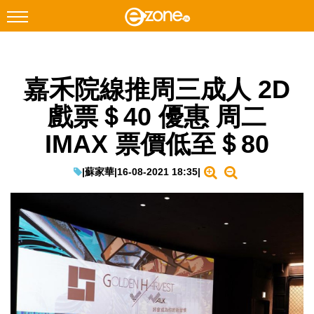
搜尋
嘉禾院線推周三成人 2D
Facebook
Instagram
戲票＄40 優惠 周二
科技焦點
IMAX 票價低至＄80
網絡生活
遊戲動漫
|
蘇家華
|
16-08-2021 18:35
|
教學評測
EduTech
IT Times
生成式AI與雲端應用
Enterprise Digital Transformation