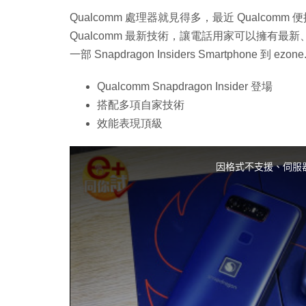
Qualcomm 處理器就見得多，最近 Qualcomm 便推出一
Qualcomm 最新技術，讓電話用家可以擁有最新
一部 Snapdragon Insiders Smartphone 到 
Qualcomm Snapdragon Insider 登場
搭配多項自家技術
效能表現頂級
T
h
i
因格式不支援、伺服
s
i
s
a
m
o
d
a
l
w
i
n
d
o
w
.