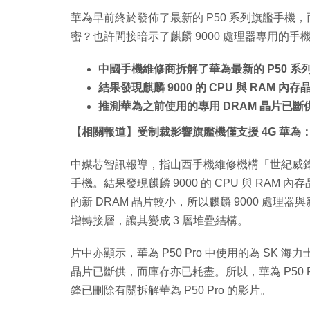
華為早前終於發佈了最新的 P50 系列旗艦手
密？也許間接暗示了麒麟 9000 處理器專用的手機
中國手機維修商拆解了華為最新的 P50 系列旗
結果發現麒麟 9000 的 CPU 與 RAM
推測華為之前使用的專用 DRAM 晶片已
【相關報道】受制裁影響旗艦機僅支援 4G 華為：4G 
中媒芯智訊報導，指山西手機維修機構「世紀威鋒」，近日
手機。結果發現麒麟 9000 的 CPU 與 RAM 內存晶
的新 DRAM 晶片較小，所以麒麟 9000 處理
增轉接層，讓其變成 3 層堆疊結構。
片中亦顯示，華為 P50 Pro 中使用的為 SK 
晶片已斷供，而庫存亦已耗盡。所以，華為 P50
鋒已刪除有關拆解華為 P50 Pro 的影片。