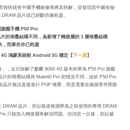
機，而很快就有中國手機維修商將其拆解，並發現當中藏有秘
 DRAM 晶片或已經斷供兼耗盡。
艦手機 P50 Pro
 內存晶片的堆疊結構不同，為新增了轉接層的 3 層堆疊結構
斷供，而庫存亦已耗盡
鴻蒙系統較 Android 5G 穩定【
下一頁
】
拆解了麒麟 9000 4G 版本的華為 P50 Pro 旗艦
片的堆疊結構與 Mate40 Pro 的情況不同，由於 P50 Pro
器與新晶片無法直接進行 POP 堆疊，而是需要在兩個零件間新
海力士 DRAM 晶片，所以報道推測華為之前使用的專用 DRAM
 Pro 只能加入轉接層來解決問題。但消息一出後，世紀威