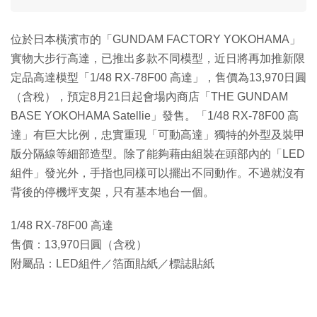
位於日本橫濱市的「GUNDAM FACTORY YOKOHAMA」
實物大步行高達，已推出多款不同模型，近日將再加推新限
定品高達模型「1/48 RX-78F00 高達」，售價為13,970日圓
（含稅），預定8月21日起會場內商店「THE GUNDAM
BASE YOKOHAMA Satellie」發售。「1/48 RX-78F00 高
達」有巨大比例，忠實重現「可動高達」獨特的外型及裝甲
版分隔線等細部造型。除了能夠藉由組裝在頭部內的「LED
組件」發光外，手指也同樣可以擺出不同動作。不過就沒有
背後的停機坪支架，只有基本地台一個。
1/48 RX-78F00 高達
售價：13,970日圓（含稅）
附屬品：LED組件／箔面貼紙／標誌貼紙