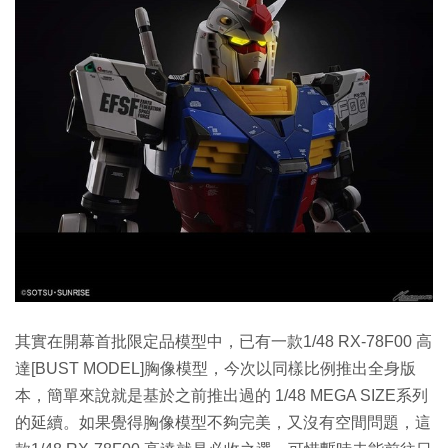
其實在開幕首批限定品模型中，已有一款1/48 RX-78F00 高
達[BUST MODEL]胸像模型，今次以同樣比例推出全身版
本，簡單來說就是基於之前推出過的 1/48 MEGA SIZE系列
的延續。如果覺得胸像模型不夠完美，又沒有空間問題，這