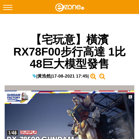
搜尋
【宅玩意】橫濱
Facebook
Instagram
RX78F00步行高達 1比
科技焦點
48巨大模型發售
網絡生活
遊戲動漫
|
黃浩然
|
17-08-2021 17:45
|
教學評測
EduTech
IT Times
生成式AI與雲端應用
Enterprise Digital Transformation