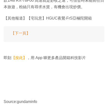
款1/48 RX-78F00 高達就是必收之選，可惜暫時未能前往日
本旅遊，粉絲只有尋求水貨，有機會出現炒價。
【其他報道】【宅玩意】HGUC夜鶯‧FrS亞極陀開箱
【下一頁】
即刻
【按此】
，用 App 睇更多產品開箱科技影片
Source:gundaminfo