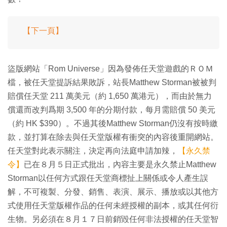
【下一頁】
盜版網站「Rom Universe」因為發佈任天堂遊戲的ＲＯＭ
檔，被任天堂提訴結果敗訴，站長Matthew Storman被被判
賠償任天堂 211 萬美元（約 1,650 萬港元），而由於無力
償還而改判爲期 3,500 年的分期付款，每月需賠償 50 美元
（約 HK $390）。不過其後Matthew Storman仍沒有按時繳
款，並打算在除去與任天堂版權有衝突的內容後重開網站。
任天堂對此表示關注，決定再向法庭申請加辣，
【永久禁
令】
已在８月５日正式批出，內容主要是永久禁止Matthew
Storman以任何方式跟任天堂商標扯上關係或令人產生誤
解，不可複製、分發、銷售、表演、展示、播放或以其他方
式使用任天堂版權作品的任何未經授權的副本，或其任何衍
生物。另必須在８月１７日前銷毀任何非法授權的任天堂智