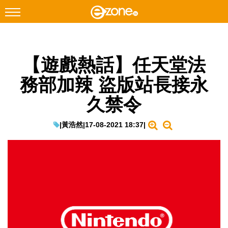
搜尋
【遊戲熱話】任天堂法
Facebook
Instagram
務部加辣 盜版站長接永
科技焦點
久禁令
網絡生活
遊戲動漫
|
黃浩然
|
17-08-2021 18:37
|
教學評測
EduTech
IT Times
生成式AI與雲端應用
Enterprise Digital Transformation