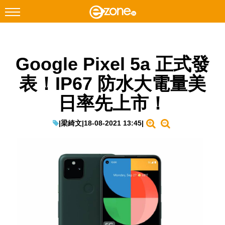
搜尋
Google Pixel 5a 正式發
Facebook
Instagram
表！IP67 防水大電量美
科技焦點
日率先上市！
網絡生活
遊戲動漫
|
梁綺文
|
18-08-2021 13:45
|
教學評測
EduTech
IT Times
生成式AI與雲端應用
Enterprise Digital Transformation