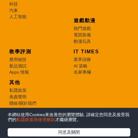
科技
汽車
人工智能
遊戲動漫
熱門遊戲
電競裝備
動漫玩具
教學評測
IT TIMES
應用秘技
業界頭條
新品測試
AI 策略
Apps 情報
名家專欄
其他
私隱政策
免責聲明
聯絡/關於我們
本網站使用Cookies來改善您的瀏覽體驗, 請確定您同意及接受我
© 2026 e-zone. All Rights Reserved.
們的
私隱政策與使用條款
才繼續瀏覽。
在Google
同意及關閉
追蹤《e-zone》