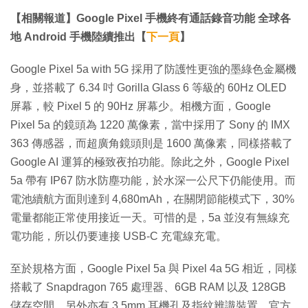
【相關報道】Google Pixel 手機終有通話錄音功能 全球各
地 Android 手機陸續推出【
下一頁
】
Google Pixel 5a with 5G 採用了防護性更強的墨綠色金屬機
身，並搭載了 6.34 吋 Gorilla Glass 6 等級的 60Hz OLED
屏幕，較 Pixel 5 的 90Hz 屏幕少。相機方面，Google
Pixel 5a 的鏡頭為 1220 萬像素，當中採用了 Sony 的 IMX
363 傳感器，而超廣角鏡頭則是 1600 萬像素，同樣搭載了
Google AI 運算的極致夜拍功能。除此之外，Google Pixel
5a 帶有 IP67 防水防塵功能，於水深一公尺下仍能使用。而
電池續航方面則達到 4,680mAh，在關閉節能模式下，30%
電量都能正常使用接近一天。可惜的是，5a 並沒有無線充
電功能，所以仍要連接 USB-C 充電線充電。
至於規格方面，Google Pixel 5a 與 Pixel 4a 5G 相近，同樣
搭載了 Snapdragon 765 處理器、6GB RAM 以及 128GB
儲存空間，另外亦有 3.5mm 耳機孔及指紋辨識裝置。官方