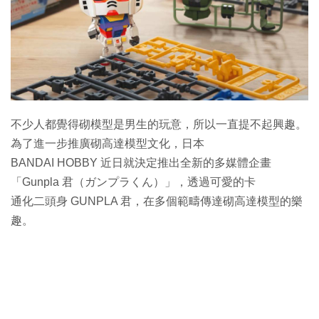
特集
不少人都覺得砌模型是男生的玩意，所以一直提不起興趣。
為了進一步推廣砌高達模型文化，日本
BANDAI HOBBY 近日就決定推出全新的多媒體企畫
「Gunpla 君（ガンプラくん）」，透過可愛的卡
通化二頭身 GUNPLA 君，在多個範疇傳達砌高達模型的樂
趣。