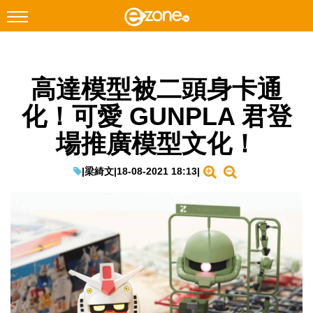
搜尋
高達模型被二頭身卡通
Facebook
Instagram
化！可愛 GUNPLA 君登
科技焦點
場推廣模型文化！
網絡生活
遊戲動漫
|
梁綺文
|
18-08-2021 18:13
|
教學評測
EduTech
IT Times
生成式AI與雲端應用
Enterprise Digital Transformation