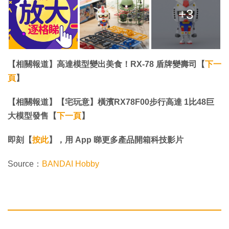
+3
【相關報道】高達模型變出美食！RX-78 盾牌變壽司【
下一
頁
】
【相關報道】【宅玩意】橫濱RX78F00步行高達 1比48巨
大模型發售【
下一頁
】
即刻【
按此
】，用 App 睇更多產品開箱科技影片
Source：
BANDAI Hobby