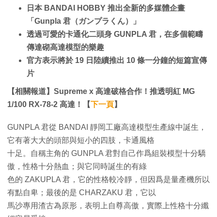
日本 BANDAI HOBBY 推出全新的多媒體企畫
「Gunpla 君（ガンプラくん）」
透過可愛的卡通化二頭身 GUNPLA 君，在多個範疇
傳達砌高達模型的樂趣
官方表示將於 19 日陸續推出 10 條一分鐘的短篇宣傳
片
【相關報道】Supreme x 高達破格合作！推透明紅 MG
1/100 RX-78-2 高達！【
下一頁
】
GUNPLA 君從 BANDAI 靜岡工廠高達模型生產線中誕生，
它有著大大的頭部與短小的四肢，卡通風格
十足。自稱主角的 GUNPLA 君對自己作爲組裝模型十分驕
傲，性格十分熱血；與它同時誕生的有綠
色的 ZAKUPLA 君，它的性格較冷靜，但因爲是量產機所以
有點自卑；最後的是 CHARZAKU 君，它以
馬沙專用渣古為原形，表明上自尊高傲，實際上性格十分纖