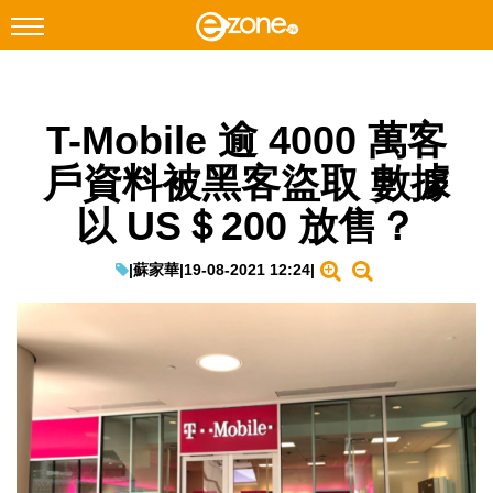
搜尋
T-Mobile 逾 4000 萬客
Facebook
Instagram
戶資料被黑客盜取 數據
科技焦點
以 US＄200 放售？
網絡生活
遊戲動漫
|
蘇家華
|
19-08-2021 12:24
|
教學評測
EduTech
IT Times
生成式AI與雲端應用
Enterprise Digital Transformation