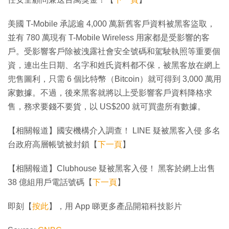
美國 T-Mobile 承認逾 4,000 萬新舊客戶資料被黑客盜取，
並有 780 萬現有 T-Mobile Wireless 用家都是受影響的客
戶。受影響客戶除被洩露社會安全號碼和駕駛執照等重要個
資，連出生日期、名字和姓氏資料都不保，被黑客放在網上
兜售圖利，只需 6 個比特幣（Bitcoin）就可得到 3,000 萬用
家數據。不過，後來黑客就將以上受影響客戶資料降格求
售，務求要錢不要貨，以 US$200 就可買盡所有數據。
【相關報道】國安機構介入調查！ LINE 疑被黑客入侵 多名
台政府高層帳號被封鎖【
下一頁
】
【相關報道】Clubhouse 疑被黑客入侵！ 黑客於網上出售
38 億組用戶電話號碼【
下一頁
】
即刻【
按此
】，用 App 睇更多產品開箱科技影片