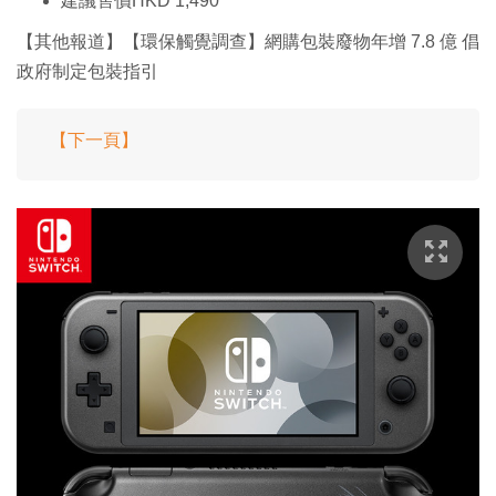
建議售價HKD 1,490
【其他報道】【環保觸覺調查】網購包裝廢物年增 7.8 億 倡
政府制定包裝指引
【下一頁】