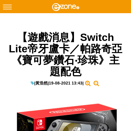
搜尋
【遊戲消息】Switch
Facebook
Instagram
Lite帝牙盧卡／帕路奇亞
科技焦點
《寶可夢鑽石‧珍珠》主
網絡生活
題配色
遊戲動漫
教學評測
|
黃浩然
|
19-08-2021 13:43
|
EduTech
IT Times
生成式AI與雲端應用
Enterprise Digital Transformation