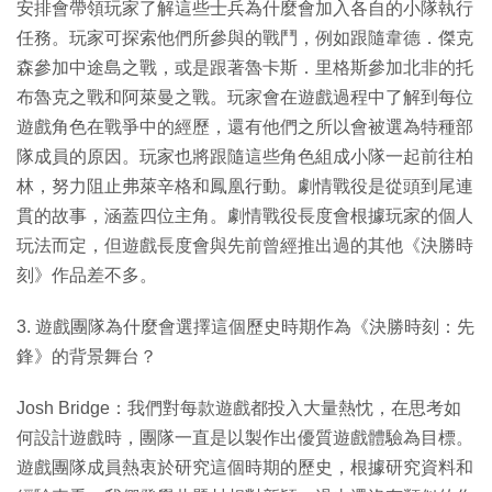
安排會帶領玩家了解這些士兵為什麼會加入各自的小隊執行
任務。玩家可探索他們所參與的戰鬥，例如跟隨韋德．傑克
森參加中途島之戰，或是跟著魯卡斯．里格斯參加北非的托
布魯克之戰和阿萊曼之戰。玩家會在遊戲過程中了解到每位
遊戲角色在戰爭中的經歷，還有他們之所以會被選為特種部
隊成員的原因。玩家也將跟隨這些角色組成小隊一起前往柏
林，努力阻止弗萊辛格和鳳凰行動。劇情戰役是從頭到尾連
貫的故事，涵蓋四位主角。劇情戰役長度會根據玩家的個人
玩法而定，但遊戲長度會與先前曾經推出過的其他《決勝時
刻》作品差不多。
3. 遊戲團隊為什麼會選擇這個歷史時期作為《決勝時刻：先
鋒》的背景舞台？
Josh Bridge：我們對每款遊戲都投入大量熱忱，在思考如
何設計遊戲時，團隊一直是以製作出優質遊戲體驗為目標。
遊戲團隊成員熱衷於研究這個時期的歷史，根據研究資料和