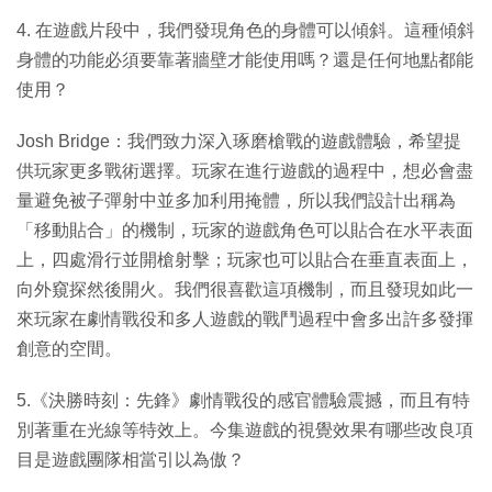
4. 在遊戲片段中，我們發現角色的身體可以傾斜。這種傾斜
身體的功能必須要靠著牆壁才能使用嗎？還是任何地點都能
使用？
Josh Bridge：我們致力深入琢磨槍戰的遊戲體驗，希望提
供玩家更多戰術選擇。玩家在進行遊戲的過程中，想必會盡
量避免被子彈射中並多加利用掩體，所以我們設計出稱為
「移動貼合」的機制，玩家的遊戲角色可以貼合在水平表面
上，四處滑行並開槍射擊；玩家也可以貼合在垂直表面上，
向外窺探然後開火。我們很喜歡這項機制，而且發現如此一
來玩家在劇情戰役和多人遊戲的戰鬥過程中會多出許多發揮
創意的空間。
5.《決勝時刻：先鋒》劇情戰役的感官體驗震撼，而且有特
別著重在光線等特效上。今集遊戲的視覺效果有哪些改良項
目是遊戲團隊相當引以為傲？