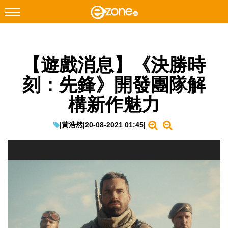
搜尋
【遊戲消息】《決勝時
Facebook
Instagram
刻：先鋒》開發團隊解
科技焦點
構新作魅力
網絡生活
遊戲動漫
|
黃浩然
|
20-08-2021 01:45
|
教學評測
EduTech
IT Times
生成式AI與雲端應用
Enterprise Digital Transformation