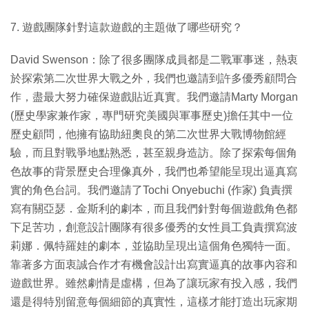
7. 遊戲團隊針對這款遊戲的主題做了哪些研究？
David Swenson：除了很多團隊成員都是二戰軍事迷，熱衷
於探索第二次世界大戰之外，我們也邀請到許多優秀顧問合
作，盡最大努力確保遊戲貼近真實。我們邀請Marty Morgan
(歷史學家兼作家，專門研究美國與軍事歷史)擔任其中一位
歷史顧問，他擁有協助紐奧良的第二次世界大戰博物館經
驗，而且對戰爭地點熟悉，甚至親身造訪。除了探索每個角
色故事的背景歷史合理像真外，我們也希望能呈現出逼真寫
實的角色台詞。我們邀請了Tochi Onyebuchi (作家) 負責撰
寫有關亞瑟．金斯利的劇本，而且我們針對每個遊戲角色都
下足苦功，創意設計團隊有很多優秀的女性員工負責撰寫波
莉娜．佩特羅娃的劇本，並協助呈現出這個角色獨特一面。
靠著多方面衷誠合作才有機會設計出寫實逼真的故事內容和
遊戲世界。雖然劇情是虛構，但為了讓玩家有投入感，我們
還是得特別留意每個細節的真實性，這樣才能打造出玩家期