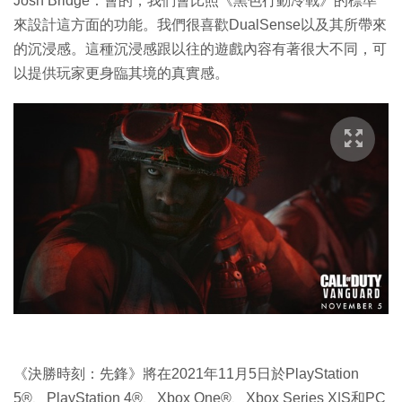
Josh Bridge：會的，我們會比照《黑色行動冷戰》的標準
來設計這方面的功能。我們很喜歡DualSense以及其所帶來
的沉浸感。這種沉浸感跟以往的遊戲內容有著很大不同，可
以提供玩家更身臨其境的真實感。
《決勝時刻：先鋒》將在2021年11月5日於PlayStation
5®、PlayStation 4®、Xbox One®、Xbox Series X|S和PC