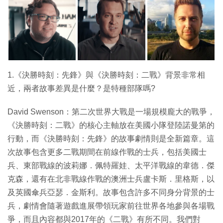
1.《決勝時刻：先鋒》與《決勝時刻：二戰》背景非常相
近，兩者故事差異是什麼？是特種部隊嗎?
David Swenson：第二次世界大戰是一場規模龐大的戰爭，
《決勝時刻：二戰》的核心主軸放在美國小隊登陸諾曼第的
行動，而《決勝時刻：先鋒》的故事劇情則是全新篇章。這
次故事包含更多二戰期間在前線作戰的士兵，包括美國士
兵、東部戰線的波莉娜．佩特羅娃、太平洋戰線的韋德．傑
克森，還有在北非戰線作戰的澳洲士兵盧卡斯．里格斯，以
及英國傘兵亞瑟．金斯利。故事包含許多不同身分背景的士
兵，劇情會隨著遊戲進展帶領玩家前往世界各地參與各場戰
爭，而且內容都與2017年的《二戰》有所不同。我們對