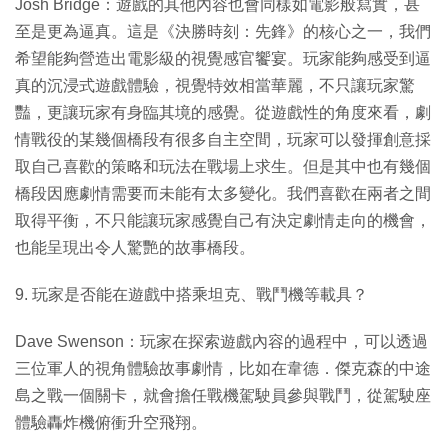
Josh Bridge：遊戲的其他內容也會同樣如電影般寫實，甚
至是更為逼真。這是《決勝時刻：先鋒》的核心之一，我們
希望能夠營造出電影級的視覺感官饗宴。玩家能夠感受到逼
真的沉浸式遊戲體驗，視覺特效相當華麗，不只讓玩家驚
豔，更讓玩家有身臨其境的感覺。從遊戲性的角度來看，劇
情戰役的某幾個橋段有很多自主空間，玩家可以發揮創意採
取自己喜歡的策略和玩法在戰場上求生。但是其中也有幾個
橋段因應劇情需要而未能有太多變化。我們喜歡在兩者之間
取得平衡，不只能讓玩家感覺自己有決定劇情走向的機會，
也能呈現出令人驚艷的故事橋段。
9. 玩家是否能在遊戲中搭乘坦克、戰鬥機等載具？
Dave Swenson：玩家在探索遊戲內容的過程中，可以透過
三位軍人的視角體驗故事劇情，比如在韋德．傑克森的中途
島之戰一個關卡，就會擔任戰機駕駛員參與戰鬥，從駕駛座
體驗轟炸機俯衝升空飛翔。