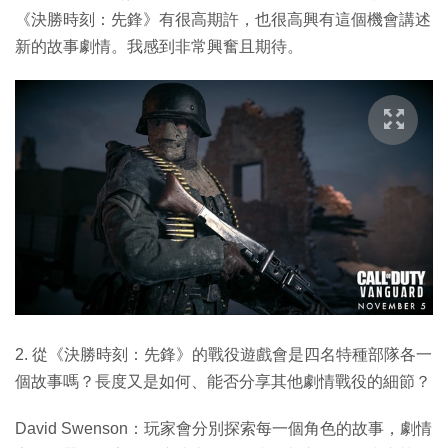
《決勝時刻：先鋒》有很高期許，也很高興有這個機會講述
新的故事劇情。我感到非常興奮且期待。
2. 從《決勝時刻：先鋒》的戰役遊戲會是四名特種部隊各一
個故事嗎？長度又是如何、能否分享其他劇情戰役的細節？
David Swenson：玩家會分別探索每一個角色的故事，劇情