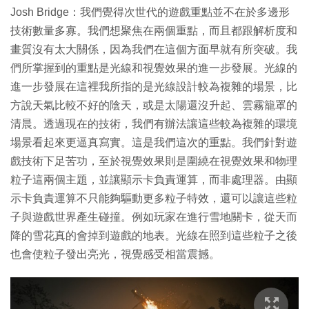
Josh Bridge：我們覺得次世代的遊戲重點並不在於多邊形
技術數量多寡。我們想聚焦在兩個重點，而且都跟解析度和
畫質沒有太大關係，因為我們在這個方面早就有所突破。我
們所掌握到的重點是光線和視覺效果的進一步發展。光線的
進一步發展在這裡我所指的是光線設計較為複雜的場景，比
方說天氣比較不好的陰天，或是太陽還沒升起、雲霧籠罩的
清晨。透過現在的技術，我們有辦法讓這些較為複雜的環境
場景看起來更逼真寫實。這是我們這次的重點。我們針對遊
戲技術下足苦功，至於視覺效果則是圍繞在視覺效果和物理
粒子這兩個主題，並讓顯示卡負責運算，而非處理器。由顯
示卡負責運算不只能夠驅動更多粒子特效，還可以讓這些粒
子與遊戲世界產生碰撞。例如玩家在進行雪地關卡，從天而
降的雪花真的會掉到遊戲的地表。光線在照到這些粒子之後
也會使粒子發出亮光，視覺感受相當震撼。