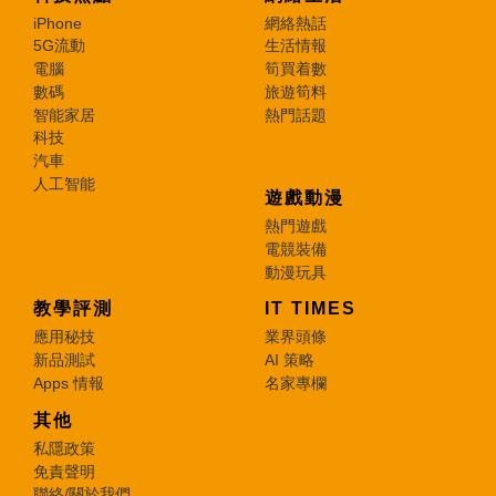
iPhone
網絡熱話
5G流動
生活情報
電腦
筍買着數
數碼
旅遊筍料
智能家居
熱門話題
科技
汽車
人工智能
遊戲動漫
熱門遊戲
電競裝備
動漫玩具
教學評測
IT TIMES
應用秘技
業界頭條
新品測試
AI 策略
Apps 情報
名家專欄
其他
私隱政策
免責聲明
聯絡/關於我們