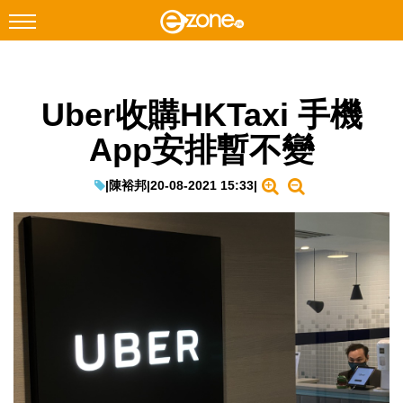
搜尋
Uber收購HKTaxi 手機
Facebook
Instagram
App安排暫不變
科技焦點
網絡生活
|
陳裕邦
|
20-08-2021 15:33
|
遊戲動漫
教學評測
EduTech
IT Times
生成式AI與雲端應用
Enterprise Digital Transformation