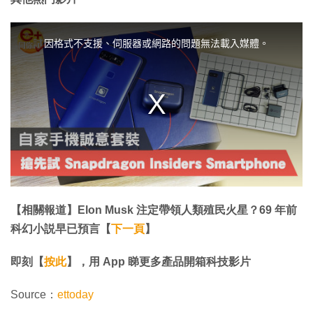
T
h
i
因格式不支援、伺服器或網路的問題無法載入媒體。
s
i
s
a
m
o
d
a
l
w
i
n
d
o
w
.
【相關報道】Elon Musk 注定帶領人類殖民火星？69 年前
科幻小説早已預言【
下一頁
】
即刻【
按此
】，用 App 睇更多產品開箱科技影片
Source：
ettoday