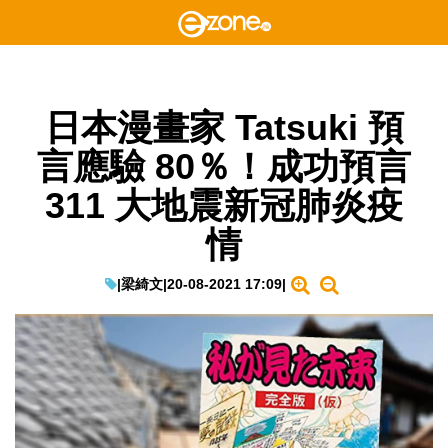
日本漫畫家 Tatsuki 預
言應驗 80％！成功預言
311 大地震新冠肺炎疫
情
|
梁綺文
|
20-08-2021 17:09
|