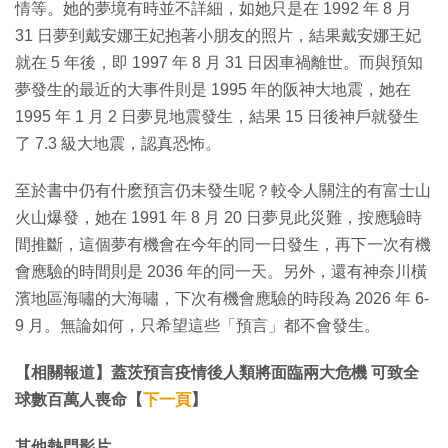
情等。她的夢境有時並不詳細，如她只是在 1992 年 8 月
31 日夢到戴安娜王妃抱著小朋友的照片，結果戴安娜王妃
就在 5 年後，即 1997 年 8 月 31 日因車禍離世。而與預知
夢發生的最近的大事件則是 1995 年的阪神大地震，她在
1995 年 1 月 2 日夢見地震發生，結果 15 日後神戶就發生
了 7.3 級大地震，認真恐怖。
至於書中仍有什麽預言仍未發生呢？較令人關注的有富士山
火山爆發，她在 1991 年 8 月 20 日夢見此災難，按應驗時
間推斷，這個夢有機會在今年的同一日發生，再下一次有機
會應驗的時間則是 2036 年的同一天。另外，還有神奈川橫
濱地區海嘯的大海嘯，下次有機會應驗的時段為 2026 年 6-
9 月。無論如何，只希望這些「預言」都不會發生。
【相關報道】蓋茨預言疫情後人類將面臨兩大危機 可致全
球數百萬人喪命【
下一頁
】
其他熱門影片