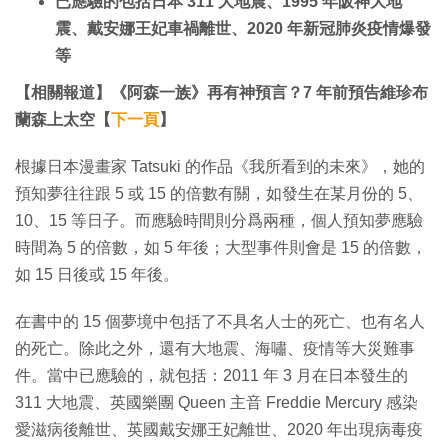
已應驗的包括日本 311 大地震、1995 年阪神大地
震、戴安娜王妃車禍離世、2020 年新冠肺炎疫情爆發
等
【相關報道】《阿森一族》再有神預言？7 年前預告維珍布
蘭森上太空【
下一頁
】
根據日本漫畫家 Tatsuki 的作品《我所看到的未來》，她的
預知夢往往跟 5 或 15 的倍數有關，如發生在某月份的 5、
10、15 等日子。而應驗時間則分爲兩種，個人預知夢應驗
時間為 5 的倍數，如 5 年後；大型事件則會是 15 的倍數，
如 15 日後或 15 年後。
在書中的 15 個夢境中包括了不具名人士的死亡、也有名人
的死亡。除此之外，還有大地震、海嘯、疫情等大災難事
件。當中已應驗的，就包括：2011 年 3 月在日本發生的
311 大地震、英國樂團 Queen 主音 Freddie Mercury 感染
愛滋病後離世、英國戴安娜王妃離世、2020 年出現病毒疫