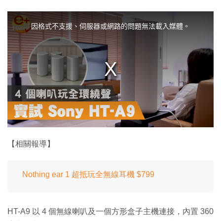
T
h
i
因格式不支援、伺服器或網路的問題無法載入媒體。
s
i
s
a
m
o
d
a
l
w
i
n
d
o
w
.
【相關報導】
Nothing ear 1 超抵玩全無線耳機 $799
HT-A9 以 4 個無線喇叭及一個方形盒子主機連接，內置 360