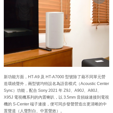
新功能方面，HT-A9 及 HT-A7000 型號除了藉不同單元營
造環繞聲外，兩型號均特設名為語音模式（Acoustic Center
Sync）功能，配合 Sony 2021 年 Z9J、A90J、A80J、
X95J 電視機系列的內置喇叭，以 3.5mm 音頻線連接到電視
機的 S-Center 端子連接，便可同步發聲營造出更清晰的中
置聲道（人聲對白、中置聲效）。