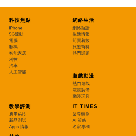
科技焦點
網絡生活
iPhone
網絡熱話
5G流動
生活情報
電腦
筍買着數
數碼
旅遊筍料
智能家居
熱門話題
科技
汽車
人工智能
遊戲動漫
熱門遊戲
電競裝備
動漫玩具
教學評測
IT TIMES
應用秘技
業界頭條
新品測試
AI 策略
Apps 情報
名家專欄