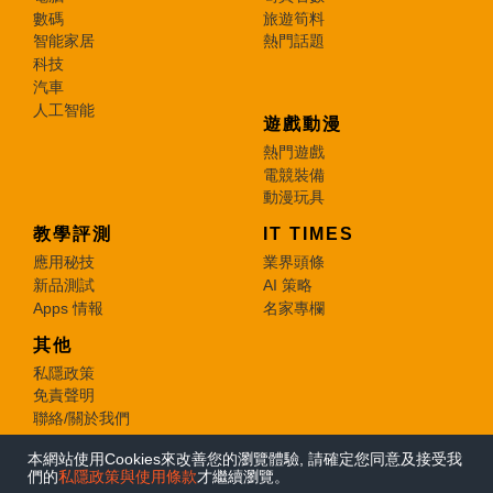
數碼
旅遊筍料
智能家居
熱門話題
科技
汽車
人工智能
遊戲動漫
熱門遊戲
電競裝備
動漫玩具
教學評測
IT TIMES
應用秘技
業界頭條
新品測試
AI 策略
Apps 情報
名家專欄
其他
私隱政策
免責聲明
聯絡/關於我們
本網站使用Cookies來改善您的瀏覽體驗, 請確定您同意及接受我
© 2026 e-zone. All Rights Reserved.
們的
私隱政策與使用條款
才繼續瀏覽。