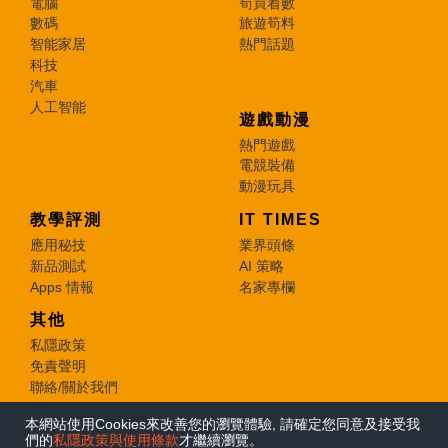
電腦
筍買着數
數碼
旅遊筍料
智能家居
熱門話題
科技
汽車
人工智能
遊戲動漫
熱門遊戲
電競裝備
動漫玩具
教學評測
IT TIMES
應用秘技
業界頭條
新品測試
AI 策略
Apps 情報
名家專欄
其他
私隱政策
免責聲明
聯絡/關於我們
本網站使用Cookies來改善您的瀏覽體驗, 請確定您同意及接受我
© 2026 e-zone. All Rights Reserved.
們的
私隱政策與使用條款
才繼續瀏覽。