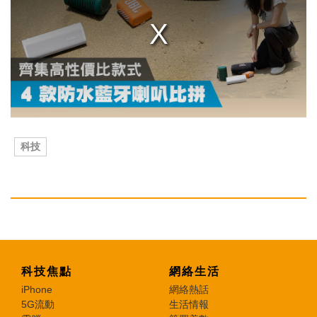
m
o
d
a
l
w
i
n
d
o
w
.
科技
科技焦點
網絡生活
iPhone
網絡熱話
5G流動
生活情報