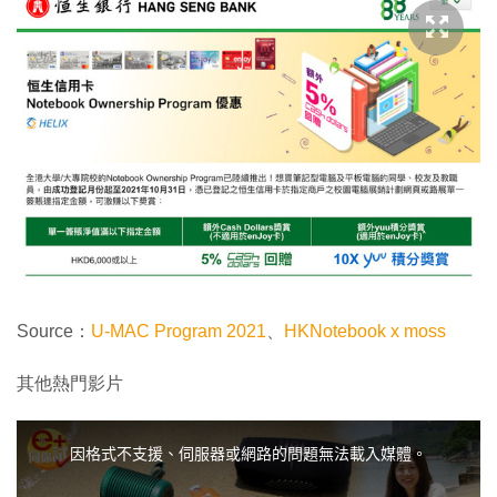
Source：
U-MAC Program 2021
、
HKNotebook x moss
其他熱門影片
T
h
i
因格式不支援、伺服器或網路的問題無法載入媒體。
s
i
s
a