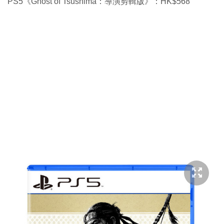
PS5《Ghost of Tsushima：導演剪輯版》：HK$568