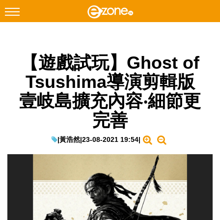
搜尋
【遊戲試玩】Ghost of
Facebook
Instagram
Tsushima導演剪輯版
科技焦點
壹岐島擴充內容‧細節更
網絡生活
完善
遊戲動漫
教學評測
|
黃浩然
|
23-08-2021 19:54
|
EduTech
IT Times
生成式AI與雲端應用
Enterprise Digital Transformation