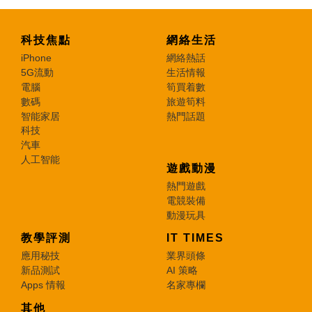
科技焦點
網絡生活
iPhone
網絡熱話
5G流動
生活情報
電腦
筍買着數
數碼
旅遊筍料
智能家居
熱門話題
科技
汽車
人工智能
遊戲動漫
熱門遊戲
電競裝備
動漫玩具
教學評測
IT TIMES
應用秘技
業界頭條
新品測試
AI 策略
Apps 情報
名家專欄
其他