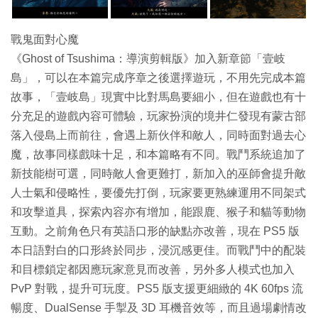
戰鬼面對心魔
《Ghost of Tsushima：導演剪輯版》加入新章節「壹岐
島」，可以在本篇完成序章之後選擇遊玩，不用先完成本篇
故事，「壹岐島」現實中比對馬島要細小，但在遊戲也有十
分充足的遊戲內容可體驗，玩家扮演的境井仁發現有蒙古部
落入侵島上而前往，會遇上新伙伴和敵人，同時面對過去心
魔，故事同樣戲味十足，和本篇略有不同。戰鬥系統追加了
新技能樹可選，同時敵人會更難打，新加入的巫師會提升敵
人士氣和侵略性，要優先打倒，玩家要更熟練運用不同架式
和攻擊道具，探索內容亦有增加，能跟鹿、猴子和貓等動物
互動。之前角色只有英語口形的缺點亦改善，現在 PS5 版
本日語對白的口形終於同步，浸沉感更佳。而戰鬥中的配裝
和目標鎖定都因應玩家意見而改善，另外多人模式也加入
PvP 對戰，提升可玩度。PS5 版支援更細緻的 4K 60fps 流
暢度、DualSense 手掣及 3D 耳機音效等，而且過場劇情改