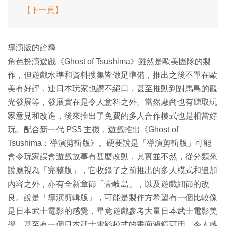
【下一頁】
導演版的詮釋
角色扮演遊戲《Ghost of Tsushima》雖然是歐美團隊的製
作，但遊戲水準和資料搜集皆做足準備，推出之後不單在歐
美有好評，連日本玩家也讚不絕口，甚至推動到對馬島的觀
光發展等，發展實在是令人意料之外。當然廠商也有聽取玩
家意見和改進，後來推出了免費的多人合作模式也是相當好
玩。配合新一代 PS5 主機，遊戲推出《Ghost of
Tsushima：導演剪輯版》。硬要說是「導演剪輯版」可能
會令玩家誤會遊戲故事有甚麼改動，其實並不然，從分類來
說應視為「完整版」，它收錄了之前推出的多人模式和追加
內容之外，亦有全新章節「壹岐島」，以及遊戲細節的改
良。說是「導演剪輯版」，可能是製作方希望有一個比較像
是日本武士電影的感覺，畢竟遊戲參考大量日本武士電影美
學，甚至有一個日本武士電影模式的畫面濾鏡可用，令人感